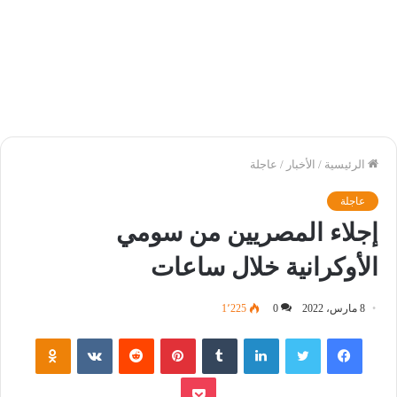
الرئيسية
/
الأخبار
/
عاجلة
عاجلة
إجلاء المصريين من سومي
الأوكرانية خلال ساعات
8 مارس، 2022
0
1٬225
فيسبوك
تويتر
لينكدإن
‏Tumblr
بينتيريست
‏Reddit
‏VKontakte
Odnoklassniki
بوكيت