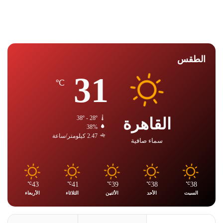
الطقس
31
℃
القاهرة
38º - 28º
38%
2.47 كيلومتر/ساعة
سماء صافية
43
41
39
38
38
℃
℃
℃
℃
℃
السبت
الأحد
الأثنين
الثلاثاء
الأربعاء