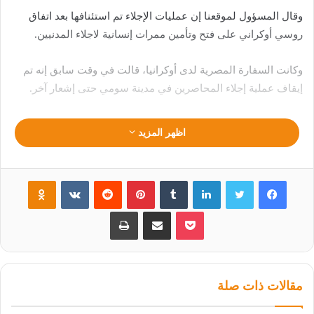
وقال المسؤول لموقعنا إن عمليات الإجلاء تم استئنافها بعد اتفاق
روسي أوكراني على فتح وتأمين ممرات إنسانية لاجلاء المدنيين.
وكانت السفارة المصرية لدى أوكرانيا، قالت في وقت سابق إنه تم
إيقاف عملية إجلاء المحاصرين في مدينة سومي حتى إشعار آخر.
اظهر المزيد
فيسبوك
تويتر
لينكدإن
‏Tumblr
بينتيريست
‏Reddit
‏VKontakte
Odnoklassniki
بوكيت
مشاركة عبر البريد
طباعة
مقالات ذات صلة