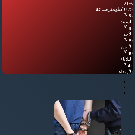
21%
0.75 كيلومتر/ساعة
℃
38
السبت
℃
38
الأحد
℃
39
الأثنين
℃
40
الثلاثاء
℃
42
الأربعاء