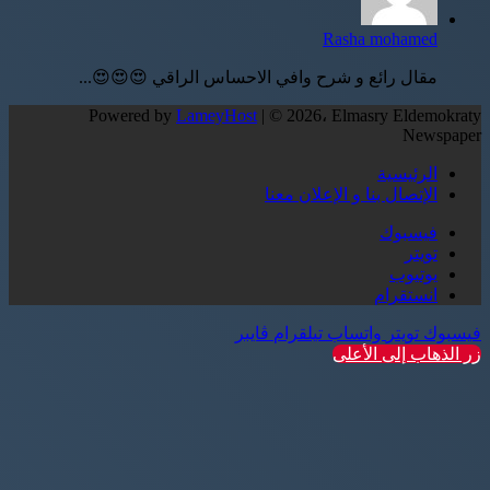
Rasha mohamed
مقال رائع و شرح وافي الاحساس الراقي 😍😍😍...
Powered by
LameyHost
| © 2026، Elmasry Eldemokraty
Newspaper
الرئيسية
الإتصال بنا و الإعلان معنا
فيسبوك
تويتر
يوتيوب
انستقرام
فيسبوك
تويتر
واتساب
تيلقرام
ڤايبر
زر الذهاب إلى الأعلى