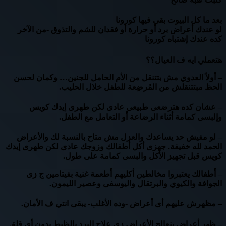
بعد ما كل البيوت بقى فيها كورونا
لو عندك أعراض برد أو حرارة أو فقدان للشم والتذوق -من الآخر
كده عندك إشتباه كورونا
هتعملي ايه ف العيال؟؟
– أولاً العدوي مش بتتنقل من الأم الحامل للجنين… وكمان لحسن
الحظ مبتتنقلش من المُرضِعة للطفل خلال الحليب.
– عشان كده هترضعى طبيعى عادى لكن طهرى إيدك كويس
وإلبسى كمامة أثناء الرضاعة أو التعامل مع الطفل.
– لو مفيش حد يساعدك والعزل مش متاح بالنسبة لك والأعراض
الحمد لله خفيفة. جهزى أكل أطفالك وزوجك عادى لكن طهرى إيدك
كويس قبل تجهيز الأكل والبسى كمامة على طول.
– أطفالك يعتبروا مخالطين أكليهم أطعمة غنية بفيتامين ج زى
الجوافة والكيوي والبرتقال واليوسفى وعصير الليمون.
– مظهرش عليهم أى أعراض -وده الأغلب- يبقى انتي ف الأمان.
– ظهر أعراض بنعالج الأعراض زى علاج البرد بالظبط بدون أى قلق