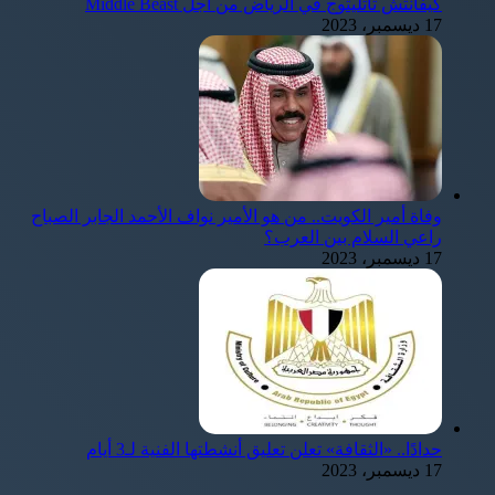
كيفانتش تاتليتوج في الرياض من أجل Middle Beast
17 ديسمبر، 2023
وفاة أمير الكويت.. من هو الأمير نواف الأحمد الجابر الصباح
راعي السلام بين العرب؟
17 ديسمبر، 2023
حدادًا.. «الثقافة» تعلن تعليق أنشطتها الفنية لـ3 أيام
17 ديسمبر، 2023