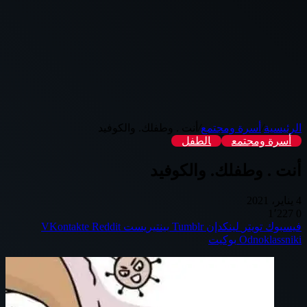
الرئيسية
/
أسرة ومجتمع
/
أنت . وطفلك. والكوفيد
أسرة ومجتمع
الطفل
أنت . وطفلك. والكوفيد
4 يناير، 2021
1٬227
0
فيسبوك
تويتر
لينكدإن
بينتيريست
Odnoklassniki
بوكيت