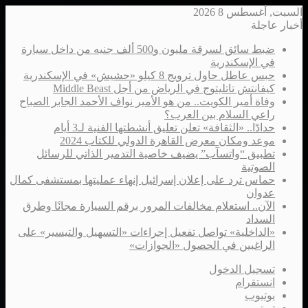
السبت, أغسطس 8 2026
أخبار عاجلة
ضبط سائق لسرقة مليون و500 ألف جنيه من داخل سيارة
في الإسكندرية
حبس عاطل حاول ترويج 8 كيلو «حشيش» في الإسكندرية
كيفانتش تاتليتوج في الرياض من أجل Middle Beast
وفاة أمير الكويت.. من هو الأمير نواف الأحمد الجابر الصباح
راعي السلام بين العرب؟
حدادًا.. «الثقافة» تعلن تعليق أنشطتها الفنية لـ3 أيام
موعد ومكان معرض القاهرة الدولي للكتاب 2024
تطبيق “واتسآب” يضيف خاصية التدمير الذاتي للرسائل
الصوتية
حماس ترد على إعلان إسرائيل إنهاء عمليتها بمستشفى كمال
عدوان
الآن.. استعلام مخالفات المرور برقم السيارة مجانًا وطرق
السداد
«الداخلية» تواصل تفعيل إجراءات «التسهيل والتيسير» على
الراغبين في الحصول «الجوازات»
تسجيل الدخول
انستقرام
يوتيوب