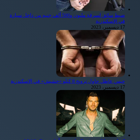
ضبط سائق لسرقة مليون و500 ألف جنيه من داخل سيارة
في الإسكندرية
17 ديسمبر، 2023
حبس عاطل حاول ترويج 8 كيلو «حشيش» في الإسكندرية
17 ديسمبر، 2023