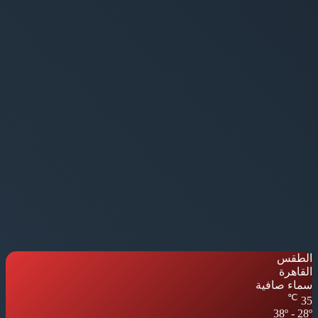
الطقس
القاهرة
سماء صافية
℃
35
38º - 28º