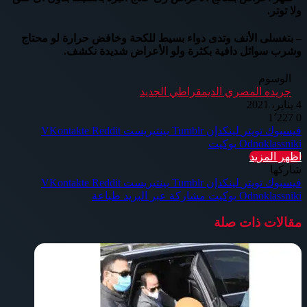
ولا توتر.
– بتغسلى الأنف وتدى دواء بسيط للكحة وخافض حرارة لو محتاج
وشرب سوائل دافية بكثرة ولو الأعراض شديدة نكشف.
الوسوم
جريده المصري الديمقراطي الجديد
4 يناير، 2021
1٬227
0
فيسبوك
تويتر
لينكدإن
بينتيريست
Odnoklassniki
بوكيت
اظهر المزيد
شاركها
فيسبوك
تويتر
لينكدإن
بينتيريست
Odnoklassniki
بوكيت
مشاركة عبر البريد
طباعة
مقالات ذات صلة