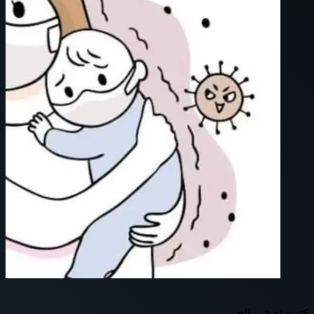
كتبت /هبة صالح