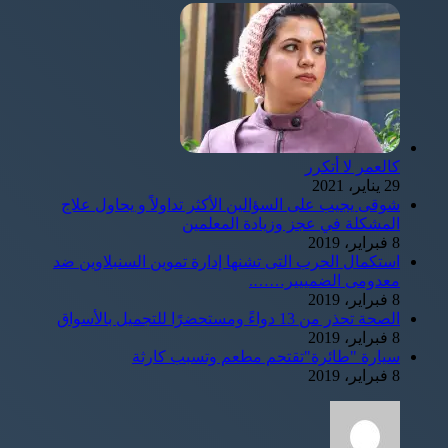
كالعمر لا أتكرر
29 يناير، 2021
شوقى يجيب على السؤالين الأكثر تداولاً و يحاول علاج
المشكلة في عجز وزيادة المعلمين
8 فبراير، 2019
استكمال الحرب التى تشنها إدارة تموين السنبلاوين ضد
معدومى الضمييير…….
8 فبراير، 2019
الصحة تحذر من 13 دواءً ومستحضرًا للتجميل بالأسواق
8 فبراير، 2019
سيارة "طائرة"تقتحم مطعم وتسبب كارثة
8 فبراير، 2019