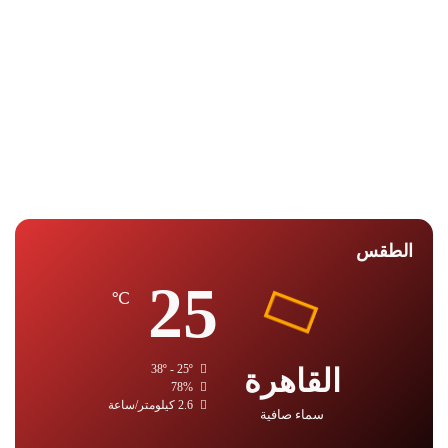
الطقس
25
℃
القاهرة
38º - 25º
78%
2.6 كيلومتر/ساعة
سماء صافية