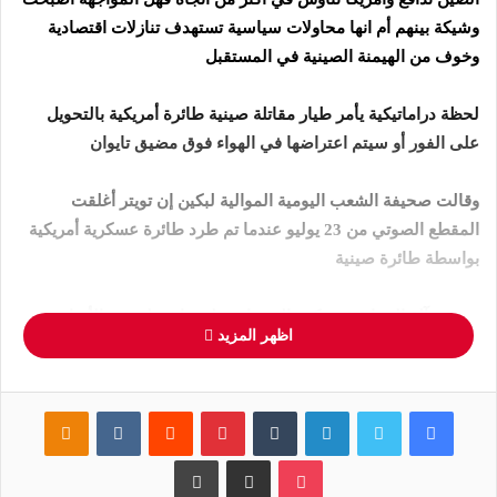
وشيكة بينهم أم انها محاولات سياسية تستهدف تنازلات اقتصادية
وخوف من الهيمنة الصينية في المستقبل
لحظة دراماتيكية يأمر طيار مقاتلة صينية طائرة أمريكية بالتحويل
على الفور أو سيتم اعتراضها في الهواء فوق مضيق تايوان
وقالت صحيفة الشعب اليومية الموالية لبكين إن تويتر أغلقت
المقطع الصوتي من 23 يوليو عندما تم طرد طائرة عسكرية أمريكية
بواسطة طائرة صينية
صعدت آلة الدعاية في بكين الهجمات على واشنطن في الأسابيع
اظهر المزيد
الأخيرة وسط تصاعد التوترات مع الولايات المتحدة وحلفائها حول
بحر الصين الجنوبي
فيسبوك
تويتر
لينكدإن
بينتيريست
assniki
قالت الولايات المتحدة إنها سترفض كل مزاعم الصين تقريبا في
بوكيت
مشاركة عبر البريد
طباعة
المياه المتنازع عليها