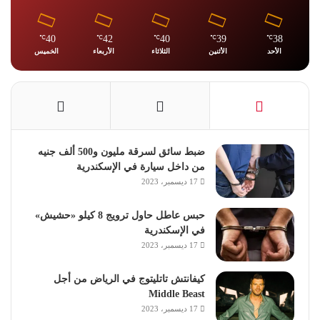
40
42
40
39
38
℃
℃
℃
℃
℃
الأحد
الأثنين
الثلاثاء
الأربعاء
الخميس
ضبط سائق لسرقة مليون و500 ألف جنيه
من داخل سيارة في الإسكندرية
17 ديسمبر، 2023
حبس عاطل حاول ترويج 8 كيلو «حشيش»
في الإسكندرية
17 ديسمبر، 2023
كيفانتش تاتليتوج في الرياض من أجل
Middle Beast
17 ديسمبر، 2023