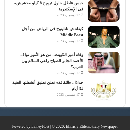
حبس عاطل حاول ترويج 8 كيلو «حشيش»
في الإسكندرية
17 ديسمبر، 2023
كيفانتش تاتليتوج في الرياض من أجل
Middle Beast
17 ديسمبر، 2023
وفاة أمير الكويت.. من هو الأمير نواف
الأحمد الجابر الصباح راعي السلام بين
العرب؟
17 ديسمبر، 2023
حدادًا.. «الثقافة» تعلن تعليق أنشطتها الفنية
لـ3 أيام
17 ديسمبر، 2023
Powered by
LameyHost
| © 2026، Elmasry Eldemokraty Newspaper