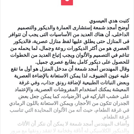
كتبت هدي العيسوي
أوضح أمجد شمعة إستشارى العمارة والديكور والتصميم
الداخلى، أن هناك العديد من الأساسيات التى يجب أن تتوافر
فى المنازل حتى يطلق عليها لفظ منازل عصرية، فالديكور
العصري هو من أكثر الديكورات روعة وجمال، لما يحمله من
تناغم في التصميم والألوان ويجب إتباع العديد من الخطوات
للحصول على ديكور كامل بطابع عصري جميل.
وقال المهندس أمجد شمعة أن مدخل المنزل هو أول ما تقع
عليه عيون الضيوف، لذا يمكن الاستعانة بالإضاءة العصرية
وبعض النباتات الطبيعية لإضافة رونق جذاب، وفي غرفة
المعيشة يمكنك استخدام المفروشات العصرية، والإعتماد
على خشب الباركيه في الأرضيات، كما يمكن جعل بعض
الجدران تتكون من الأحجار، ويمكن الاستعانة باللون الرمادي
في غرفة الطعام، حيث أنه من الألوان المحايدة التي تناسب
غرفة الطعام.
وأضاف المهندس أمجد شمعة لا يمكن أن ننكر أن الأثاث
والديكور الكلاسيكي له أناقة وفخامة لا تفقد رونقها مع مرور