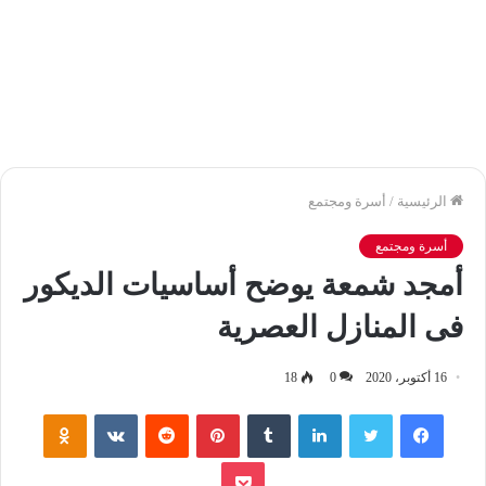
الرئيسية
/
أسرة ومجتمع
أسرة ومجتمع
أمجد شمعة يوضح أساسيات الديكور
فى المنازل العصرية
16 أكتوبر، 2020
0
18
فيسبوك
تويتر
لينكدإن
‏Tumblr
بينتيريست
‏Reddit
‏VKontakte
Odnoklassniki
بوكيت