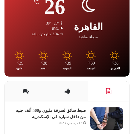
26
℃
القاهرة
38º - 25º
65%
2.34 كيلومتر/ساعة
سماء صافية
39
38
39
39
38
℃
℃
℃
℃
℃
الخميس
الجمعة
السبت
الأحد
الأثنين
ضبط سائق لسرقة مليون و500 ألف جنيه
من داخل سيارة في الإسكندرية
17 ديسمبر، 2023