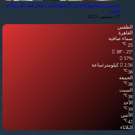
زينة تروج لفيلمها الجديد “الإسكندراني”: مش قمر اللي تتاخد
غصب
17 ديسمبر، 2023
الطقس
القاهرة
سماء صافية
℃
25
38º - 25º
57%
2.56 كيلومتر/ساعة
℃
38
الجمعة
℃
38
السبت
℃
38
الأحد
℃
39
الأثنين
℃
42
الثلاثاء