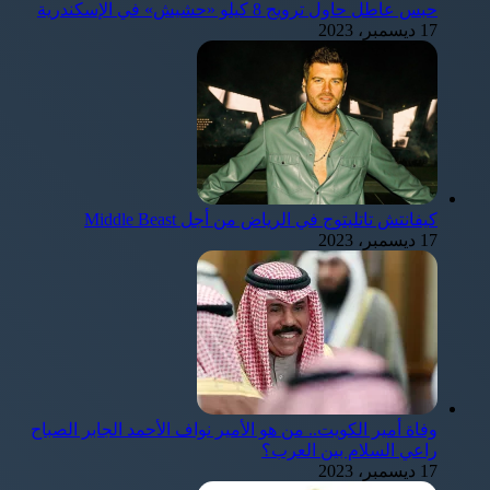
حبس عاطل حاول ترويج 8 كيلو «حشيش» في الإسكندرية
17 ديسمبر، 2023
كيفانتش تاتليتوج في الرياض من أجل Middle Beast
17 ديسمبر، 2023
وفاة أمير الكويت.. من هو الأمير نواف الأحمد الجابر الصباح
راعي السلام بين العرب؟
17 ديسمبر، 2023