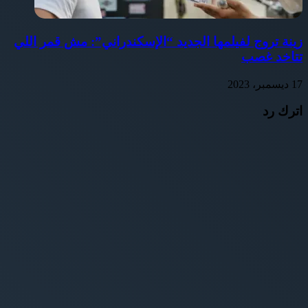
زينة تروج لفيلمها الجديد “الإسكندراني”: مش قمر اللي
تتاخد غصب
17 ديسمبر، 2023
اترك رد