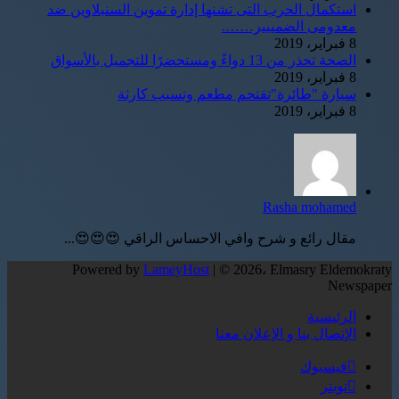
استكمال الحرب التى تشنها إدارة تموين السنبلاوين ضد
معدومى الضمييير…….
8 فبراير، 2019
الصحة تحذر من 13 دواءً ومستحضرًا للتجميل بالأسواق
8 فبراير، 2019
سيارة "طائرة"تقتحم مطعم وتسبب كارثة
8 فبراير، 2019
Rasha mohamed
مقال رائع و شرح وافي الاحساس الراقي 😍😍😍...
Powered by
LameyHost
| © 2026، Elmasry Eldemokraty
Newspaper
الرئيسية
الإتصال بنا و الإعلان معنا
فيسبوك
تويتر