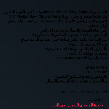
الف مبروك ahmad Ahmed Hany Zada ودائما في باقورة التعاون
بين قناة الصحة والجمال ووكالةTV. Media) Naw. (Sh.SH.Mo)
أقوي برنامج رياضي علي شاشات الفضائيات برنامج (الملعب)في
أولي حلقاته
علي قناة الصحة والجمال تردد 11823 راسي
البرنامج من اعداد وتقديم الإعلامي/احمد هاني زاده
من الساعة الثانية عشر صباحا حتي الساعة الثانية صباح
يوم الاثنين من كل أسبوع
بالتوفيق للاعلامي الواعد/ احمد هاني زاده
وحلقات موفقة باذن الله .
مع تحيات وكالة TV.Media Naw
(SH.SH.MO)
01282639102
بالتوفيق والنجاح لبرنامج(الملعب).
وبالاذدهار والتقدم لقناة الصحة والجمال
(شريف فاروق)نجاح علي طول
الوسوم
جريدة المصري الديمقراطي الجديد