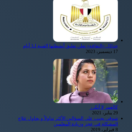
حدادًا.. «الثقافة» تعلن تعليق أنشطتها الفنية لـ3 أيام
17 ديسمبر، 2023
كالعمر لا أتكرر
29 يناير، 2021
شوقى يجيب على السؤالين الأكثر تداولاً و يحاول علاج
المشكلة في عجز وزيادة المعلمين
8 فبراير، 2019