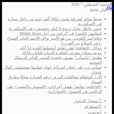
الجمعة, أغسطس 7 2026
إغلاق
أخبار عاجلة
ضبط سائق لسرقة مليون و500 ألف جنيه من داخل سيارة
في الإسكندرية
حبس عاطل حاول ترويج 8 كيلو «حشيش» في الإسكندرية
كيفانتش تاتليتوج في الرياض من أجل Middle Beast
وفاة أمير الكويت.. من هو الأمير نواف الأحمد الجابر الصباح
راعي السلام بين العرب؟
حدادًا.. «الثقافة» تعلن تعليق أنشطتها الفنية لـ3 أيام
موعد ومكان معرض القاهرة الدولي للكتاب 2024
تطبيق “واتسآب” يضيف خاصية التدمير الذاتي للرسائل
الصوتية
حماس ترد على إعلان إسرائيل إنهاء عمليتها بمستشفى كمال
عدوان
الآن.. استعلام مخالفات المرور برقم السيارة مجانًا وطرق
السداد
«الداخلية» تواصل تفعيل إجراءات «التسهيل والتيسير» على
الراغبين في الحصول «الجوازات»
تسجيل الدخول
انستقرام
يوتيوب