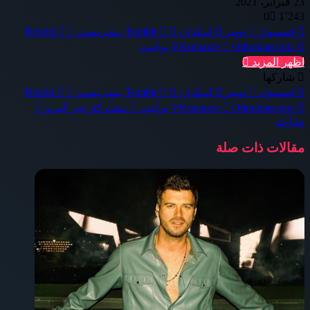
23 فبراير، 2021
0
1٬243
فيسبوك
تويتر
لينكدإن
بينتيريست
Odnoklassniki
بوكيت
اظهر المزيد
شاركها
فيسبوك
تويتر
لينكدإن
بينتيريست
Odnoklassniki
بوكيت
مشاركة عبر البريد
طباعة
مقالات ذات صلة