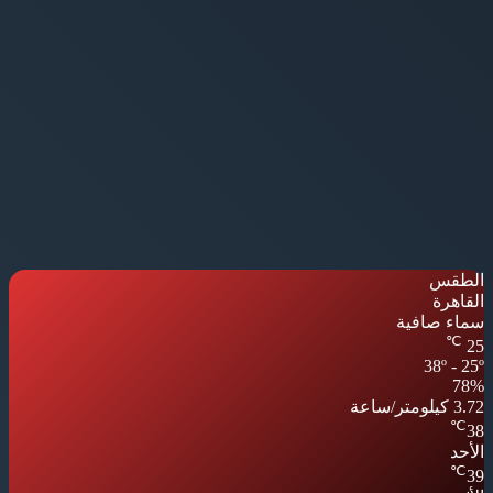
الطقس
القاهرة
سماء صافية
℃
25
38º - 25º
78%
3.72 كيلومتر/ساعة
℃
38
الأحد
℃
39