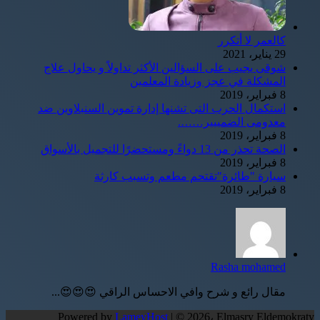
كالعمر لا أتكرر
29 يناير، 2021
شوقى يجيب على السؤالين الأكثر تداولاً و يحاول علاج
المشكلة في عجز وزيادة المعلمين
8 فبراير، 2019
استكمال الحرب التى تشنها إدارة تموين السنبلاوين ضد
معدومى الضمييير…….
8 فبراير، 2019
الصحة تحذر من 13 دواءً ومستحضرًا للتجميل بالأسواق
8 فبراير، 2019
سيارة "طائرة"تقتحم مطعم وتسبب كارثة
8 فبراير، 2019
Rasha mohamed
مقال رائع و شرح وافي الاحساس الراقي 😍😍😍...
Powered by
LameyHost
| © 2026، Elmasry Eldemokraty