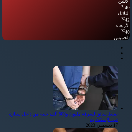
الأثنين
℃
40
الثلاثاء
℃
42
الأربعاء
℃
40
الخميس
ضبط سائق لسرقة مليون و500 ألف جنيه من داخل سيارة
في الإسكندرية
17 ديسمبر، 2023