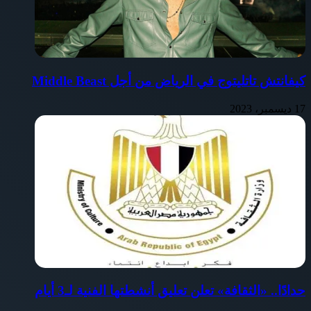
كيفانتش تاتليتوج في الرياض من أجل Middle Beast
17 ديسمبر، 2023
حدادًا.. «الثقافة» تعلن تعليق أنشطتها الفنية لـ3 أيام