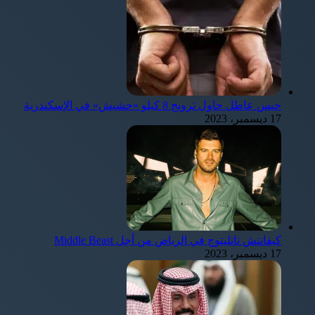
حبس عاطل حاول ترويج 8 كيلو «حشيش» في الإسكندرية
17 ديسمبر، 2023
كيفانتش تاتليتوج في الرياض من أجل Middle Beast
17 ديسمبر، 2023