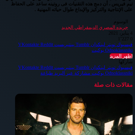
تيم فيريس ، أن دمج هذه التقنيات فى روتينه ساعد على الحفاظ
على الإنتاجية والتركيز والإبداع طوال حياته المهنية .
الوسوم
جريده المصري الديمقراطي الجديد
4 يناير، 2021
1٬227
0
فيسبوك
تويتر
لينكدإن
بينتيريست
Odnoklassniki
بوكيت
اظهر المزيد
شاركها
فيسبوك
تويتر
لينكدإن
بينتيريست
Odnoklassniki
بوكيت
مشاركة عبر البريد
طباعة
مقالات ذات صلة