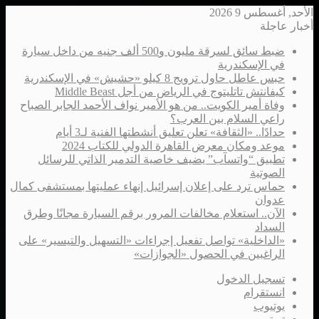
الأحد, أغسطس 9 2026
أخبار عاجلة
ضبط سائق لسرقة مليون و500 ألف جنيه من داخل سيارة
في الإسكندرية
حبس عاطل حاول ترويج 8 كيلو «حشيش» في الإسكندرية
كيفانتش تاتليتوج في الرياض من أجل Middle Beast
وفاة أمير الكويت.. من هو الأمير نواف الأحمد الجابر الصباح
راعي السلام بين العرب؟
حدادًا.. «الثقافة» تعلن تعليق أنشطتها الفنية لـ3 أيام
موعد ومكان معرض القاهرة الدولي للكتاب 2024
تطبيق “واتسآب” يضيف خاصية التدمير الذاتي للرسائل
الصوتية
حماس ترد على إعلان إسرائيل إنهاء عمليتها بمستشفى كمال
عدوان
الآن.. استعلام مخالفات المرور برقم السيارة مجانًا وطرق
السداد
«الداخلية» تواصل تفعيل إجراءات «التسهيل والتيسير» على
الراغبين في الحصول «الجوازات»
تسجيل الدخول
انستقرام
يوتيوب