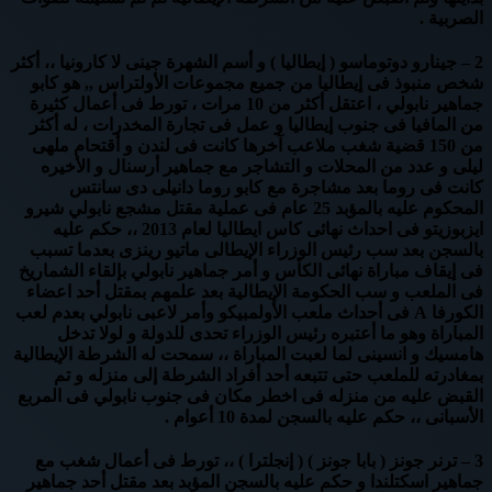
الصربية .
2 – جينارو دوتوماسو ( إيطاليا ) و أسم الشهرة جينى لا كارونيا ،، أكثر
شخص منبوذ فى إيطاليا من جميع مجموعات الأولتراس ,, هو كابو
جماهير نابولي ، اعتقل أكثر من 10 مرات ، تورط فى أعمال كثيرة
من المافيا فى جنوب إيطاليا و عمل فى تجارة المخدرات ، له أكثر
من 150 قضية شغب ملاعب آخرها كانت فى لندن و أقتحام ملهى
ليلى و عدد من المحلات و التشاجر مع جماهير أرسنال و الأخيره
كانت فى روما بعد مشاجرة مع كابو روما دانيلى دى سانتس
المحكوم عليه بالمؤبد 25 عام فى عملية مقتل مشجع نابولي شيرو
ايزبوزيتو فى احداث نهائى كاس ايطاليا لعام 2013 ،، حكم عليه
بالسجن بعد سب رئيس الوزراء الإيطالى ماتيو رينزى بعدما تسبب
فى إيقاف مباراة نهائى الكأس و أمر جماهير نابولي بإلقاء الشماريخ
فى الملعب و سب الحكومة الإيطالية بعد علمهم بمقتل أحد اعضاء
الكورفا A فى أحداث ملعب الأولمبيكو وأمر لاعبى نابولي بعدم لعب
المباراة وهو ما أعتبره رئيس الوزراء تحدى للدولة و لولا تدخل
هامسيك و انسينى لما لعبت المباراة ،، سمحت له الشرطة الإيطالية
بمغادرته للملعب حتى تتبعه أحد أفراد الشرطة إلى منزله و تم
القبض عليه من منزله فى اخطر مكان فى جنوب نابولي فى المربع
الأسبانى ،، حكم عليه بالسجن لمدة 10 أعوام .
3 – ترنر جونز ( بابا جونز ) ( إنجلترا ) ،، تورط فى أعمال شغب مع
جماهير اسكتلندا و حكم عليه بالسجن المؤبد بعد مقتل أحد جماهير