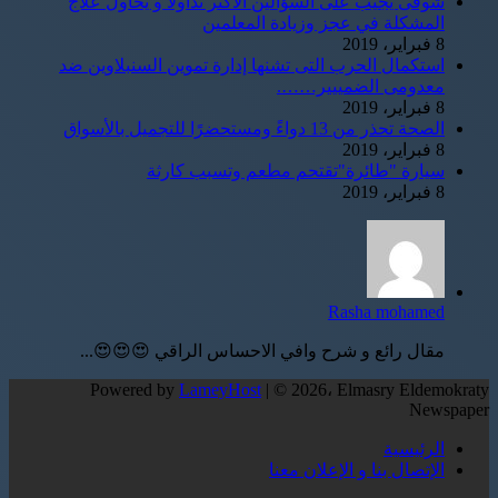
شوقى يجيب على السؤالين الأكثر تداولاً و يحاول علاج
المشكلة في عجز وزيادة المعلمين
8 فبراير، 2019
استكمال الحرب التى تشنها إدارة تموين السنبلاوين ضد
معدومى الضمييير…….
8 فبراير، 2019
الصحة تحذر من 13 دواءً ومستحضرًا للتجميل بالأسواق
8 فبراير، 2019
سيارة "طائرة"تقتحم مطعم وتسبب كارثة
8 فبراير، 2019
Rasha mohamed
مقال رائع و شرح وافي الاحساس الراقي 😍😍😍...
Powered by
LameyHost
| © 2026، Elmasry Eldemokraty
Newspaper
الرئيسية
الإتصال بنا و الإعلان معنا