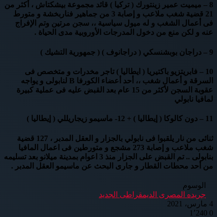
8 – ميميت عمير زينتورك ( تركيا ) قائد مجموعة بيشكتاش ، أكثر من
21 قضية شغب ملاعب و إصابة 3 من جماهير فناربخشة و متورط
فى أعمال الشغب و له ميول سياسية ،، سجن مرتين وتم الإفراج
عنه و لكن منع من دخول المدرجات الأوروبية مدى الحياة .
9 – دراجان بوبشنسكي ( دراجانوف ) ( جمهورية التشيك )
10 – فابريتزيو باكتيريا ( ايطاليا ) تاجر مخدرات و متخصص فى
السرقة و أعمال شغب ،، أحد أعضاء الكورفا B لنابولى و يواجه
عقوبة السجن لأكثر من 15 عام بعد القبض عليه فى عملية كبيرة
لمافيا نابولي
11 – دون كالوكا ( إيطاليا ) + 12- ماسيمو زيجاريللي ( إيطاليا )
ثنائى من نار يلقبوا فى نابولي بالجزار و العقل المدبر ، 127 قضية
شغب ملاعب و إصابة 273 مشجع و متورطين فى اعمال المافيا
بنابولى .. تم القبض على الجزار منذ 3 اعوام بمدينة ميلانو بعد تسليمه
من أحد محطات القطار و جارى البحث عن ماسيمو العقل المدبر .
الوسوم
جريده المصرى الديمقراطى الجديد
4 مارس، 2021
1٬240
0