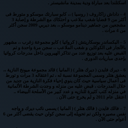
اسكتلندا بعد مباراة ودية بمدينة مانشيستر .
4 – داداش زاكاروف ( روسيا ) ،، كابو سبارتك موسكو و متورط فى
أكثر من 9 قضايا شغب ملاعب و احتكاك مع الشرطة و إصابة 3
مشجعين من جماهير دينامو موسكو ،، بعد ديربي 2009 سجن أكثر
من 4 مرات .
5 – اليكساندر بوسكاريتش ( كرواتيا ) كابو مجموعة زغرب ،، مشهور
بالأتجار فى الكوكاين و شغب الملاعب ،، سجن مرة واحدة و تم
القبض عليه بعد توزيع عدد من تذاكر الهيروين داخل مدرجات كرواتيا
بإحدى مباريات الدورى .
6 – ديرك فايدن ( ديرك هتلر ) ( المانيا ) قائد مجموعة ميونخ النازية ،،
يعشق هتلر وسمى المجموعة نسبة له ، تم اعتقاله 3 مرات و تورط
فى أعمال سياسية حيث كان ينوي إحياء فكرة النازية من جديد من
خلال المدرجات ، قبض عليه من منزله و وجدت الشرطة الألمانية
في منزله كتب كثيرة للنازيه و عدد كبير من الأسلحة البيضاء ..
اعتقل عام 2011 و لم يخرج حتى الآن .
7 – فالك فايدن ( فالك هتلر ) ( المانيا ) يسمى نائب ديرك و واجه
نفس مصيره ولكن تم تحويله إلى سجن كولن حيث يقضى أكثر من 6
أعوام حتى الآن .