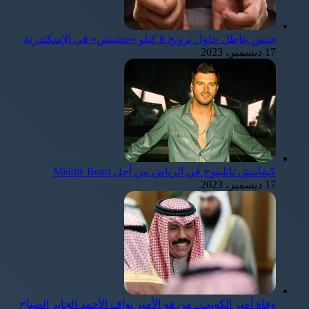
حبس عاطل حاول ترويج 8 كيلو «حشيش» في الإسكندرية
17 ديسمبر، 2023
كيفانتش تاتليتوج في الرياض من أجل Middle Beast
17 ديسمبر، 2023
وفاة أمير الكويت.. من هو الأمير نواف الأحمد الجابر الصباح