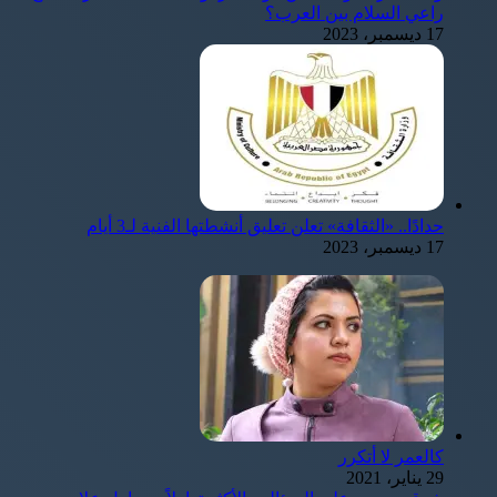
راعي السلام بين العرب؟
17 ديسمبر، 2023
حدادًا.. «الثقافة» تعلن تعليق أنشطتها الفنية لـ3 أيام
17 ديسمبر، 2023
كالعمر لا أتكرر
29 يناير، 2021