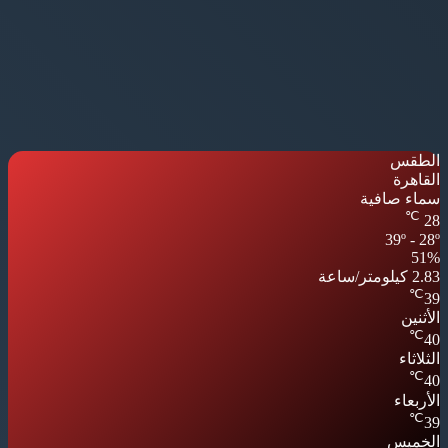
الطقس
القاهرة
سماء صافية
℃
28
39º - 28º
51%
2.83 كيلومتر/ساعة
℃
39
الأثنين
℃
40
الثلاثاء
℃
40
الأربعاء
℃
39
الخميس