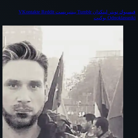
فيسبوك
تويتر
لينكدإن
بينتيريست
Odnoklassniki
بوكيت