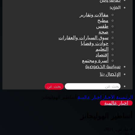
ثقافة وفن
المزيد
مقالات وتقارير
مطبخ
طقس
صحة
سوق السيارات والعقارات
حوادث وقضايا
التعليم
اقتصاد
أسرة ومجتمع
سياسة الخصوصية
الإتصال بنا
بحث عن
الرئيسية
/
الأخبار
/
اخبار عالمية
/
أساطير الهوليجانز
اخبار عالمية
أساطير الهوليجانز
4 مارس، 2021
1٬240
0