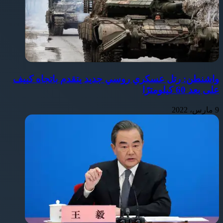
واشنطن: رتل عسكري روسي جديد يتقدم باتجاه كييف
على بعد 60 كيلومترًا
9 مارس، 2022