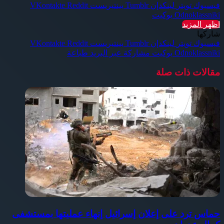
فيسبوك
تويتر
لينكدإن
بينتيريست
Odnoklassniki
بوكيت
اظهر المزيد
شاركها
فيسبوك
تويتر
لينكدإن
بينتيريست
Odnoklassniki
بوكيت
مشاركة عبر البريد
طباعة
مقالات ذات صلة
حماس ترد على إعلان إسرائيل إنهاء عمليتها بمستشفى