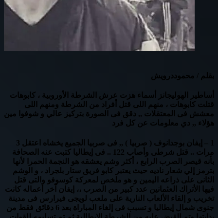
بقلم / محموددرويش
أساطير الهوليجانز أسماء هزت عرش الشرطة الأوروبية ، كابوهات
قتلت كابوهات ، منهم اللى قتل أفراد من الشرطة ومنهم اللى
معشش فى المعتقلات ,, دقق فى الصورة بتركيز عالي و شوفوا مين
هؤلاء ,, دي معلومات عن كل فرد
1 – إيفان بوجدانوف ( صربيا ) ,, فى صربيا الجميع يخشاه اعتقل 3
مرات .. قتل شرطى وأصاب 122 .. فى إيطاليا كتبت عنه الصحافة
بأنه قيصر الصرب الرابع ، أكثر وشم يعشقه هو النجمة الحمرا لأنها
بترمز إلي شعار ناديه حيث يعتبر كابو فريق ستار بلجراد ، و الوشم
الثانى على ذراعه اليمين و هو ملخص لمعركة كوسوفو والتى قتل
فيها الأتراك العثمانين عدد كبير من الصرب ،، إيفان آخر أعماله كانت
تخريب و إلقاء الألعاب النارية على ملعب لويجى فيرارس فى مدينة
جنوى شمال إيطاليا و تسبب فى إلغاء المباراة بعد 6 دقائق فقط من
بدايتها وتم القبض عليه من الشرطة الإيطالية ثم تم تسليمه للقوات