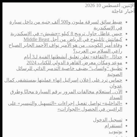
الإثنين, أغسطس 10 2026
أخبار عاجلة
ضبط سائق لسرقة مليون و500 ألف جنيه من داخل سيارة
في الإسكندرية
حبس عاطل حاول ترويج 8 كيلو «حشيش» في الإسكندرية
كيفانتش تاتليتوج في الرياض من أجل Middle Beast
وفاة أمير الكويت.. من هو الأمير نواف الأحمد الجابر الصباح
راعي السلام بين العرب؟
حدادًا.. «الثقافة» تعلن تعليق أنشطتها الفنية لـ3 أيام
موعد ومكان معرض القاهرة الدولي للكتاب 2024
تطبيق “واتسآب” يضيف خاصية التدمير الذاتي للرسائل
الصوتية
حماس ترد على إعلان إسرائيل إنهاء عمليتها بمستشفى كمال
عدوان
الآن.. استعلام مخالفات المرور برقم السيارة مجانًا وطرق
السداد
«الداخلية» تواصل تفعيل إجراءات «التسهيل والتيسير» على
الراغبين في الحصول «الجوازات»
تسجيل الدخول
انستقرام
يوتيوب