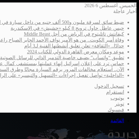
الخميس, أغسطس 6 2026
أخبار عاجلة
ضبط سائق لسرقة مليون و500 ألف جنيه من داخل سيارة في الإسكندرية
حبس عاطل حاول ترويج 8 كيلو «حشيش» في الإسكندرية
كيفانتش تاتليتوج في الرياض من أجل Middle Beast
وفاة أمير الكويت.. من هو الأمير نواف الأحمد الجابر الصباح را
حدادًا.. «الثقافة» تعلن تعليق أنشطتها الفنية لـ3 أيام
موعد ومكان معرض القاهرة الدولي للكتاب 2024
تطبيق “واتسآب” يضيف خاصية التدمير الذاتي للرسائل الصوتية
حماس ترد على إعلان إسرائيل إنهاء عمليتها بمستشفى كمال ع
الآن.. استعلام مخالفات المرور برقم السيارة مجانًا وطرق السدا
«الداخلية» تواصل تفعيل إجراءات «التسهيل والتيسير» على الر
تسجيل الدخول
انستقرام
يوتيوب
تويتر
فيسبوك
القائمة