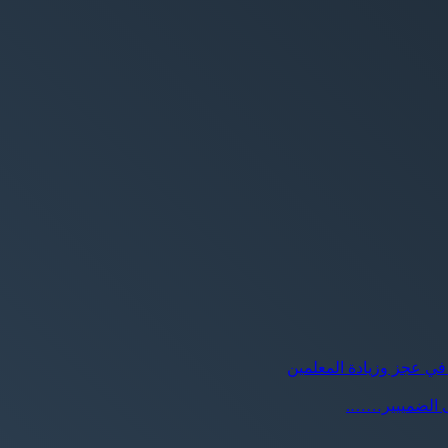
 في عجز وزيادة المعلمين
مى الضمييير…….