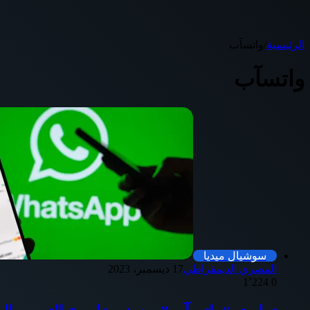
الرئيسية
/
واتسآب
واتسآب
سوشيال ميديا
المصري الديمقراطي
17 ديسمبر، 2023
1٬224
0