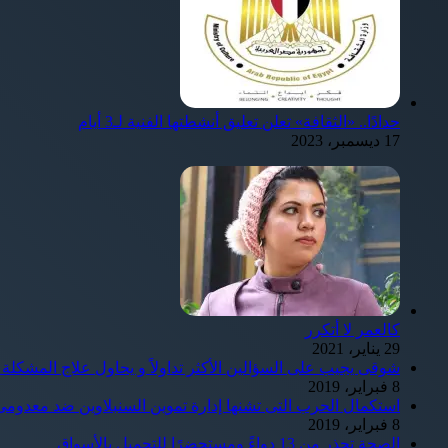
حدادًا.. «الثقافة» تعلن تعليق أنشطتها الفنية لـ3 أيام
17 ديسمبر، 2023
كالعمر لا أتكرر
29 يناير، 2021
شوقى يجيب على السؤالين الأكثر تداولاً و يحاول علاج المشكلة
8 فبراير، 2019
استكمال الحرب التى تشنها إدارة تموين السنبلاوين ضد معدو
8 فبراير، 2019
الصحة تحذر من 13 دواءً ومستحضرًا للتجميل بالأسواق