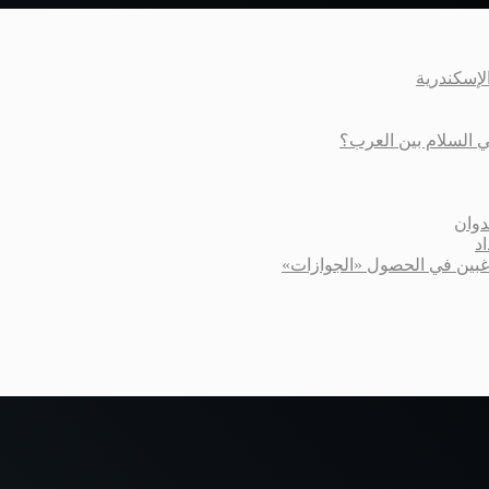
عي السلام بين العرب؟
دوان
د
اغبين في الحصول «الجوازات»