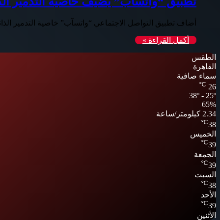
تطبيق “واتسآب” يضيف خاصية التدمير الذ
أضاف تطبيق التواصل الاجتماعي “واتسآب” خاصية التدمير الذا
أكمل القراءة »
الطقس
القاهرة
سماء صافية
℃
26
38º - 25º
65%
2.34 كيلومتر/ساعة
℃
38
الخميس
℃
39
الجمعة
℃
39
السبت
℃
38
الأحد
℃
39
الأثنين