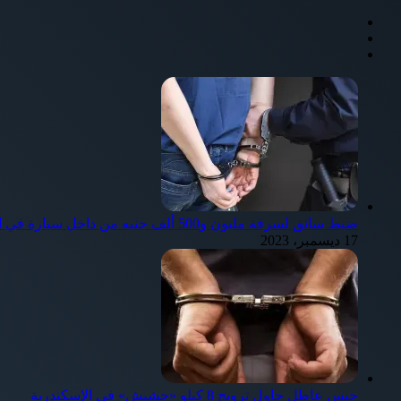
ضبط سائق لسرقة مليون و500 ألف جنيه من داخل سيارة في الإسكندرية
17 ديسمبر، 2023
حبس عاطل حاول ترويج 8 كيلو «حشيش» في الإسكندرية