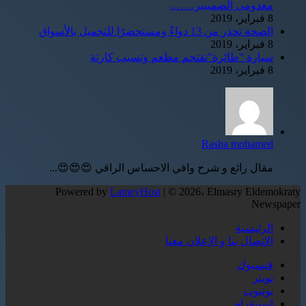
معدومى الضمييير…….
8 فبراير، 2019
الصحة تحذر من 13 دواءً ومستحضرًا للتجميل بالأسواق
8 فبراير، 2019
سيارة "طائرة"تقتحم مطعم وتسبب كارثة
8 فبراير، 2019
Rasha mohamed
مقال رائع و شرح وافي الاحساس الراقي 😍😍😍...
Powered by
LameyHost
| © 2026، Elmasry Eldemokraty
Newspaper
الرئيسية
الإتصال بنا و الإعلان معنا
فيسبوك
تويتر
يوتيوب
انستقرام