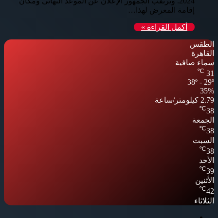
2024. ويرتقب الجمهور الإعلان عن الموعد النهائى ومكان
إقامة المعرض لهذا…
أكمل القراءة »
الطقس
القاهرة
سماء صافية
℃
31
38º - 29º
35%
2.79 كيلومتر/ساعة
℃
38
الجمعة
℃
38
السبت
℃
38
الأحد
℃
39
الأثنين
℃
42
الثلاثاء