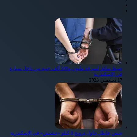
ضبط سائق لسرقة مليون و500 ألف جنيه من داخل سيارة
في الإسكندرية
17 ديسمبر، 2023
حبس عاطل حاول ترويج 8 كيلو «حشيش» في الإسكندرية