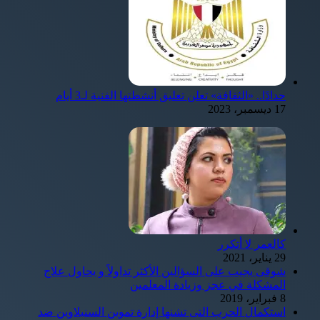
حدادًا.. «الثقافة» تعلن تعليق أنشطتها الفنية لـ3 أيام
17 ديسمبر، 2023
كالعمر لا أتكرر
29 يناير، 2021
شوقى يجيب على السؤالين الأكثر تداولاً و يحاول علاج
المشكلة في عجز وزيادة المعلمين
8 فبراير، 2019
استكمال الحرب التى تشنها إدارة تموين السنبلاوين ضد