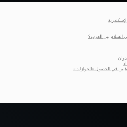
عي السلام بين العرب؟
دوان
د
اغبين في الحصول «الجوازات»