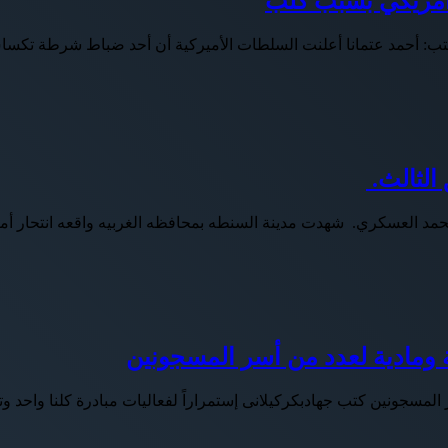
امريكي بسبب كلب
: أحمد عتمانا أعلنت السلطات الأميركية أن أحد ضباط شرطة تك
الثالث.
يا محمد العسكري. شهدت مدينة السنطه بمحافظه الغربيه واقعه انتحار
 ومادية لعدد من أسر المسجونين
لمسجونين كتب جهادبكركيلانى إستمراراً لفعاليات مبادرة كلنا واحد وتف