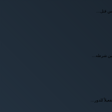
ساس قتل…
 أمين شرطه…
عيلاً للدور…