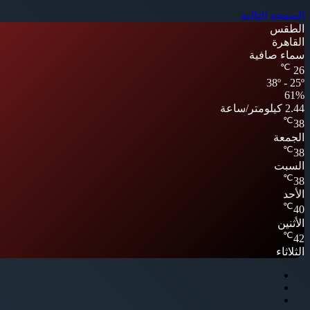
الصفحة التالية
الطقس
القاهرة
سماء صافية
℃
26
38º - 25º
61%
2.44 كيلومتر/ساعة
℃
38
الجمعة
℃
38
السبت
℃
38
الأحد
℃
40
الأثنين
℃
42
الثلاثاء