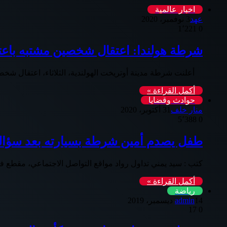
اخبار عالمية
عهد
3 نوفمبر، 2020
1٬221
0
شرطة هولندا: اعتقال شخصين مشتبه باعتز
أعلنت شرطة مدينة أوتريخت الهولندية، الثلاثاء، اعتقال شخ
أكمل القراءة »
حوادث وقضايا
منار خلف
31 أكتوبر، 2020
5٬388
0
طفل يصدم أمين شرطة بسيارته بعد سؤاله 
كتب : سيد يمني تداول رواد مواقع التواصل الاجتماعي، مقطع ف
أكمل القراءة »
رياضة
14 ديسمبر، 2019
admin
17
0