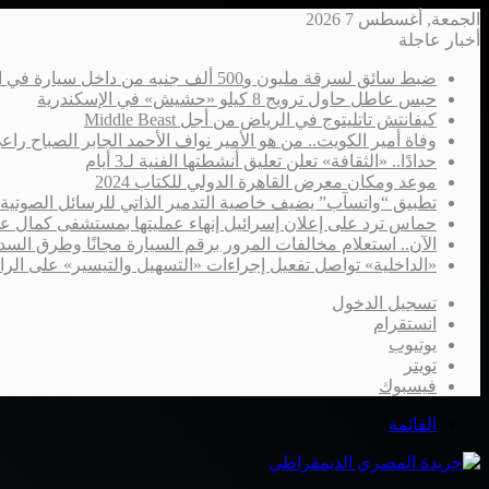
الجمعة, أغسطس 7 2026
أخبار عاجلة
ضبط سائق لسرقة مليون و500 ألف جنيه من داخل سيارة في الإسكندرية
حبس عاطل حاول ترويج 8 كيلو «حشيش» في الإسكندرية
كيفانتش تاتليتوج في الرياض من أجل Middle Beast
وفاة أمير الكويت.. من هو الأمير نواف الأحمد الجابر الصباح را
حدادًا.. «الثقافة» تعلن تعليق أنشطتها الفنية لـ3 أيام
موعد ومكان معرض القاهرة الدولي للكتاب 2024
تطبيق “واتسآب” يضيف خاصية التدمير الذاتي للرسائل الصوتية
حماس ترد على إعلان إسرائيل إنهاء عمليتها بمستشفى كمال ع
الآن.. استعلام مخالفات المرور برقم السيارة مجانًا وطرق السدا
«الداخلية» تواصل تفعيل إجراءات «التسهيل والتيسير» على الر
تسجيل الدخول
انستقرام
يوتيوب
تويتر
فيسبوك
القائمة