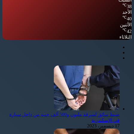
℃
38
الأحد
℃
40
الأثنين
℃
42
الثلاثاء
ضبط سائق لسرقة مليون و500 ألف جنيه من داخل سيارة
في الإسكندرية
17 ديسمبر، 2023