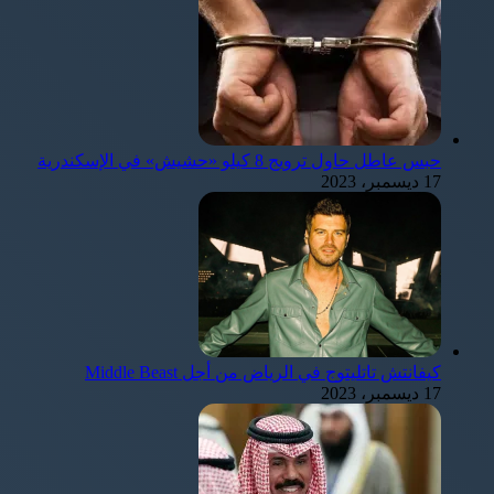
حبس عاطل حاول ترويج 8 كيلو «حشيش» في الإسكندرية
17 ديسمبر، 2023
كيفانتش تاتليتوج في الرياض من أجل Middle Beast
17 ديسمبر، 2023