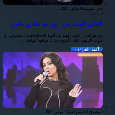
لامي هوست
4 يوليو، 2021
1٬348
0
الفنان المتحرش.. من هو شادي خلف
من هو شادي خلف / اتهم في الساعات الماضية بالتحرش ، و
كثرت الشهود عليه ، أصبح حديث مواقع التواصل…
أكمل القراءة »
المصري الديمقراطي
13 يونيو، 2021