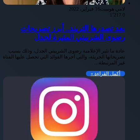
لامي هوست
16 فبراير، 2022
1٬217
0
بعد تصدرها التريند.. أبرز تصريحات
رضوى الشربيني المثيرة لجدل
عادة ما تثير الإعلامية رضوى الشربيني الجدل، وذلك بسبب
تصريحاتها الجريئة، والتي آخرها الفوائد التي تحصل عليها الفتاة
غير المرتبطة…
أكمل القراءة »