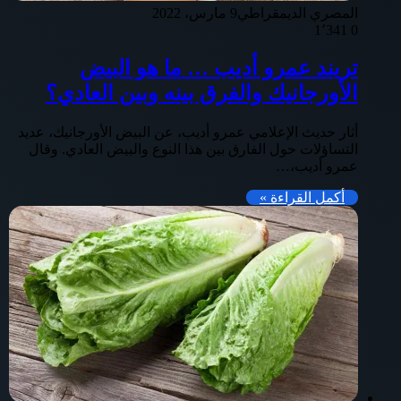
المصري الديمقراطي
9 مارس، 2022
1٬341
0
تريند عمرو أديب … ما هو البيض
الأورجانيك والفرق بينه وبين العادي؟
أثار حديث الإعلامي عمرو أديب، عن البيض الأورجانيك، عديد
التساؤلات حول الفارق بين هذا النوع والبيض العادي. وقال
عمرو أديب،…
أكمل القراءة »