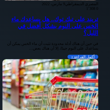
المصري الديمقراطي
9 مارس، 2022
1٬308
0
تريند على تيك توك.. هل يساعدك ماء
الخس على النوم بشكل أفضل في
الليل؟
في حين أن هناك أدلة محدودة تثبت أن ماء الخس يمكن أن
يساعدك على النوم جيدًا، إلا أن هناك بعض…
أكمل القراءة »