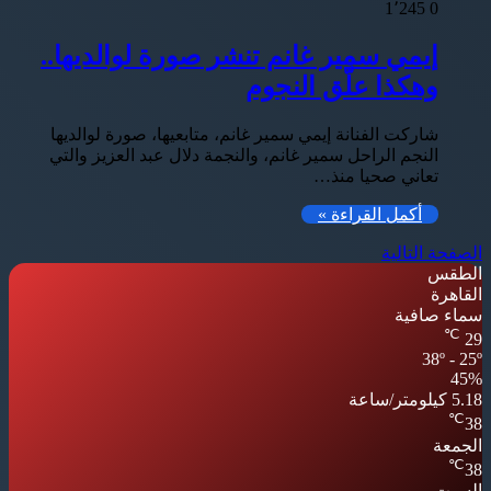
1٬245
0
إيمي سمير غانم تنشر صورة لوالديها..
وهكذا علّق النجوم
شاركت الفنانة إيمي سمير غانم، متابعيها، صورة لوالديها
النجم الراحل سمير غانم، والنجمة دلال عبد العزيز والتي
تعاني صحيا منذ…
أكمل القراءة »
الصفحة التالية
الطقس
القاهرة
سماء صافية
℃
29
38º - 25º
45%
5.18 كيلومتر/ساعة
℃
38
الجمعة
℃
38
السبت