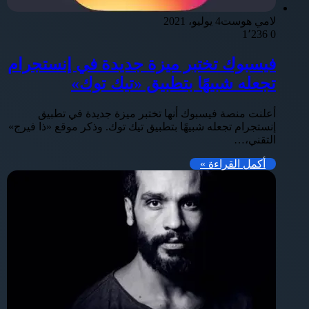
لامي هوست
4 يوليو، 2021
1٬236
0
فيسبوك تختبر ميزة جديدة في إنستجرام
تجعله شبيهًا بتطبيق «تيك توك»
أعلنت منصة فيسبوك أنها تختبر ميزة جديدة في تطبيق
إنستجرام تجعله شبيهًا بتطبيق تيك توك. وذكر موقع «ذا فيرج»
التقني،…
أكمل القراءة »