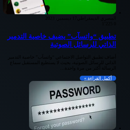
المصري الديمقراطي
17 ديسمبر، 2023
1٬225
0
تطبيق “واتسآب” يضيف خاصية التدمير
الذاتي للرسائل الصوتية
أضاف تطبيق التواصل الاجتماعي “واتسآب” خاصية التدمير
الذاتي للرسائل الصوتية، بحيث لا يستطيع المستقبل سماع
الرسالة أكثر من مرة واحدة…
أكمل القراءة »