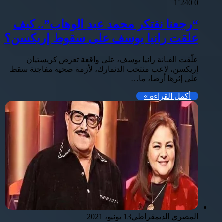
1٬240
0
“رجعنا نفتكر محمد عبد الوهاب”.. كيف
علقت رانيا يوسف على سقوط إريكسن؟
علّقت الفنانة رانيا يوسف، على واقعة تعرض كريستيان
إريكسن، لاعب منتخب الدنمارك، لأزمة صحية مفاجئة سقط
على إثرها أرضا، ما…
أكمل القراءة »
المصري الديمقراطي
13 يونيو، 2021