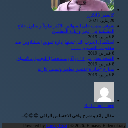
كالعمر لا أتكرر
29 يناير، 2021
شوقى يجيب على السؤالين الأكثر تداولاً و يحاول علاج
المشكلة في عجز وزيادة المعلمين
8 فبراير، 2019
استكمال الحرب التى تشنها إدارة تموين السنبلاوين ضد
معدومى الضمييير…….
8 فبراير، 2019
الصحة تحذر من 13 دواءً ومستحضرًا للتجميل بالأسواق
8 فبراير، 2019
سيارة "طائرة"تقتحم مطعم وتسبب كارثة
8 فبراير، 2019
Rasha mohamed
مقال رائع و شرح وافي الاحساس الراقي 😍😍😍...
Powered by
LameyHost
| © 2026، Elmasry Eldemokraty