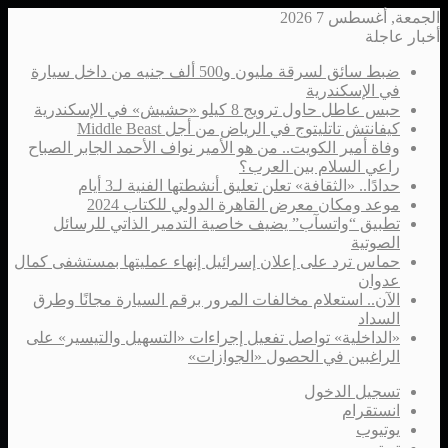
الجمعة, أغسطس 7 2026
أخبار عاجلة
ضبط سائق لسرقة مليون و500 ألف جنيه من داخل سيارة
في الإسكندرية
حبس عاطل حاول ترويج 8 كيلو «حشيش» في الإسكندرية
كيفانتش تاتليتوج في الرياض من أجل Middle Beast
وفاة أمير الكويت.. من هو الأمير نواف الأحمد الجابر الصباح
راعي السلام بين العرب؟
حدادًا.. «الثقافة» تعلن تعليق أنشطتها الفنية لـ3 أيام
موعد ومكان معرض القاهرة الدولي للكتاب 2024
تطبيق “واتسآب” يضيف خاصية التدمير الذاتي للرسائل
الصوتية
حماس ترد على إعلان إسرائيل إنهاء عمليتها بمستشفى كمال
عدوان
الآن.. استعلام مخالفات المرور برقم السيارة مجانًا وطرق
السداد
«الداخلية» تواصل تفعيل إجراءات «التسهيل والتيسير» على
الراغبين في الحصول «الجوازات»
تسجيل الدخول
انستقرام
يوتيوب