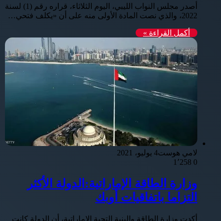
أصدر مجلس النواب الليبي، اليوم الثلاثاء، قراره رقم (1) لسنة
2022، والذي نصت المادة الأولى منه على أن «يكلف فتحي…
أكمل القراءة »
لامي هوست
4 يوليو، 2021
1٬258
0
وزارة الطاقة الإماراتية:الدولة الأكثر
التزاما باتفاقيات أوبك
أكدت وزارة الطاقة والبنية التحية الإماراتية، أن الدولة كانت