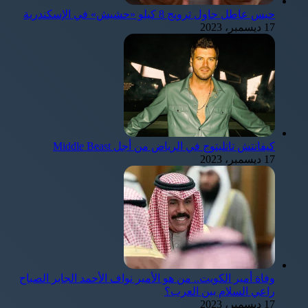
حبس عاطل حاول ترويج 8 كيلو «حشيش» في الإسكندرية
17 ديسمبر، 2023
كيفانتش تاتليتوج في الرياض من أجل Middle Beast
17 ديسمبر، 2023
وفاة أمير الكويت.. من هو الأمير نواف الأحمد الجابر الصباح
راعي السلام بين العرب؟
17 ديسمبر، 2023