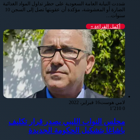
شددت النيابة العامة السعودية على حظر تداول المواد الغذائية
الضارة أو المغشوشة، مؤكدة أن عقوبتها تصل إلى السجن 10
سنوات…
أكمل القراءة »
لامي هوست
16 فبراير، 2022
1٬210
0
مجلس النواب الليبي يصدر قرار تكليف
باشاغا بتشكيل الحكومة الجديدة