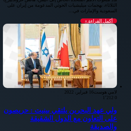
الثلاثاء، بهجمات ميليشيات الحوثي المدعومة من إيران على
السعودية والإمارات في…
أكمل القراءة »
لامي هوست
16 فبراير، 2022
1٬212
0
ولي عهد البحرين يلتقي بينيت : حريصون
على التعاون مع الدول الشقيقة
والصديقة