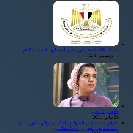
حدادًا.. «الثقافة» تعلن تعليق أنشطتها الفنية لـ3 أيام
17 ديسمبر، 2023
كالعمر لا أتكرر
29 يناير، 2021
شوقى يجيب على السؤالين الأكثر تداولاً و يحاول علاج
المشكلة في عجز وزيادة المعلمين