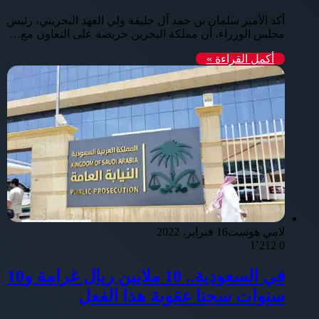
أكد الأمير سلمان بن حمد آل خليفة ولي العهد البحريني، رئيس
مجلس الوزراء، أن مملكة البحرين حريصة على التعاون مع…
أكمل القراءة »
لامي هوست
16 فبراير، 2022
1٬212
0
في السعودية.. 10 ملايين ريال غرامة و10
سنوات سجنا عقوبة هذا الفعل