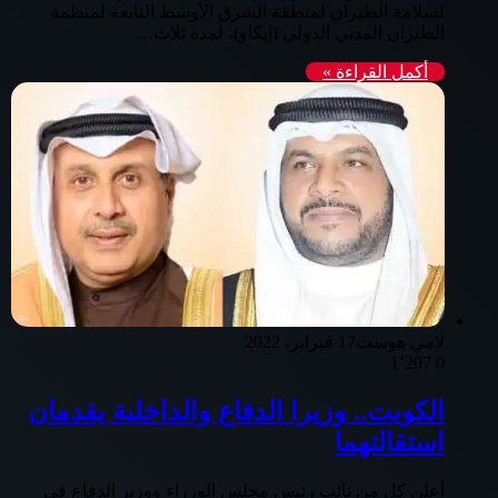
لسلامة الطيران لمنطقة الشرق الأوسط التابعة لمنظمة
الطيران المدني الدولي (إيكاو)، لمدة ثلاث…
أكمل القراءة »
لامي هوست
17 فبراير، 2022
1٬207
0
الكويت.. وزيرا الدفاع والداخلية يقدمان
استقالتهما
أعلن كل من نائب رئيس مجلس الوزراء ووزير الدفاع في