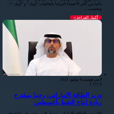
دائما من أكثر الأعضاء التزاما باتفاقيات “أوبك” و “أوبك +”.
وبحسب…
أكمل القراءة »
لامي هوست
4 يوليو، 2021
1٬272
0
وزير الطاقة الإماراتي: رحبنا بمقترح
زيادة إنتاج النفط بأغسطس
قال وزير الطاقة الإماراتي، سهيل المزروعي، في لقاء خاص