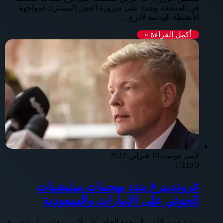
في المنطقة وشدد على ضرورة العمل المشترك لمواجهة
الأنشطة الهدامة لأذرع…
أكمل القراءة »
لامي هوست
16 فبراير، 2022
1٬210
0
غروندبيرغ يندد بهجمات ميليشيات
الحوثي على الإمارات والسعودية
ندد مبعوث الأمم المتحدة الخاص إلى اليمن، هانس غروندبيرغ،