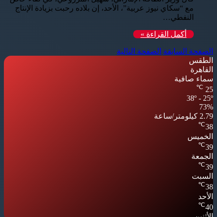
مع “سكاي نيوز عربية”، الأحد، إن بلاده رحبت بزيادة الإنتاج
النفطي…
أكمل القراءة »
الصفحة السابقة
الصفحة التالية
الطقس
القاهرة
سماء صافية
℃
25
38º - 25º
73%
2.79 كيلومتر/ساعة
℃
38
الخميس
℃
39
الجمعة
℃
39
السبت
℃
38
الأحد
℃
40
الأثنين