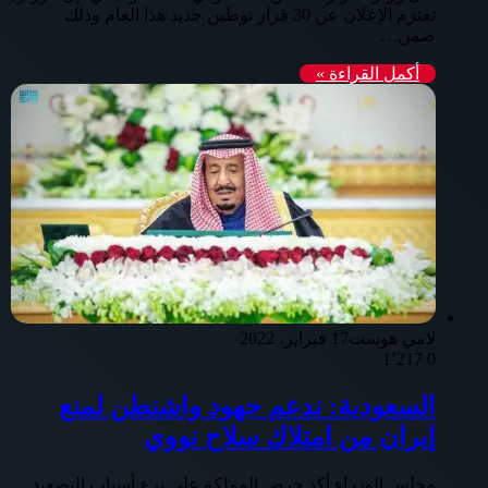
تعتزم الإعلان عن 30 قرار توطين جديد هذا العام وذلك
ضمن…
أكمل القراءة »
لامي هوست
17 فبراير، 2022
1٬217
0
السعودية: ندعم جهود واشنطن لمنع
إيران من امتلاك سلاح نووي
مجلس الوزراء أكد حرص المملكة على نزع أسباب التصعيد