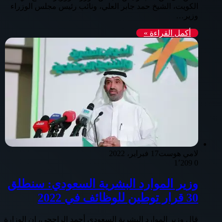
الكويت، الشيخ حمد جابر العلي، ونائب رئيس مجلس الوزراء
وزير…
أكمل القراءة »
لامي هوست
17 فبراير، 2022
1٬209
0
وزير الموارد البشرية السعودي: سنطلق
30 قرار توطين للوظائف في 2022
قال وزير الموارد البشرية السعودي أحمد الراجحي، إن الوزارة