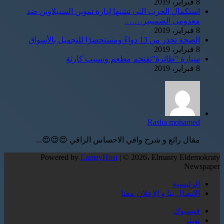
8 فبراير، 2019
استكمال الحرب التى تشنها إدارة تموين السنبلاوين ضد
معدومى الضمييير…….
8 فبراير، 2019
الصحة تحذر من 13 دواءً ومستحضرًا للتجميل بالأسواق
8 فبراير، 2019
سيارة "طائرة"تقتحم مطعم وتسبب كارثة
8 فبراير، 2019
Rasha mohamed
مقال رائع و شرح وافي الاحساس الراقي 😍😍😍...
Powered by
LameyHost
| © 2026، Elmasry Eldemokraty
Newspaper
الرئيسية
الإتصال بنا و الإعلان معنا
فيسبوك
تويتر