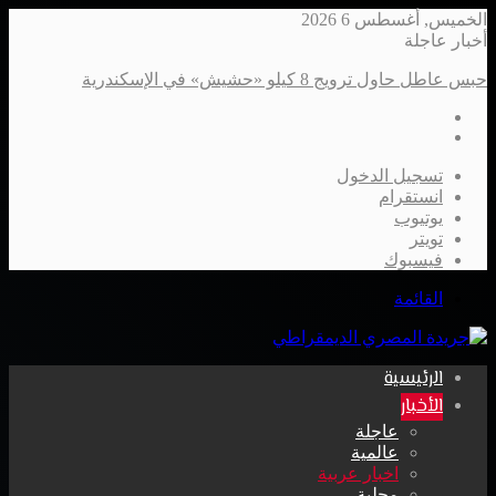
الخميس, أغسطس 6 2026
أخبار عاجلة
حبس عاطل حاول ترويج 8 كيلو «حشيش» في الإسكندرية
تسجيل الدخول
انستقرام
يوتيوب
تويتر
فيسبوك
القائمة
الرئيسية
الأخبار
عاجلة
عالمية
اخبار عربية
محلية