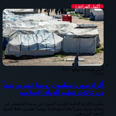
أكمل القراءة »
لامي هوست
4 يوليو، 2021
1٬223
0
أكراد سوريا يسلمون روسيا عشرين يتيماً
من عائلات تنظيم الدولة الإسلامية
سلّمت الإدارة الذاتية الكردية السبت في مدينة القامشلي في
شمال شرق سوريا وفداً دبلوماسياً روسياً عشرين طفلا فقدوا
أباءهم المرتبطين…