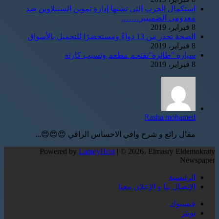
استكمال الحرب التى تشنها إدارة تموين السنبلاوين ضد
معدومى الضمييير…….
8 فبراير، 2019
الصحة تحذر من 13 دواءً ومستحضرًا للتجميل بالأسواق
8 فبراير، 2019
سيارة "طائرة"تقتحم مطعم وتسبب كارثة
8 فبراير، 2019
Rasha mohamed
مقال رائع و شرح وافي الاحساس الراقي 😍😍😍...
Powered by
LameyHost
| © 2026، Elmasry Eldemokraty
Newspaper
الرئيسية
الإتصال بنا و الإعلان معنا
فيسبوك
تويتر