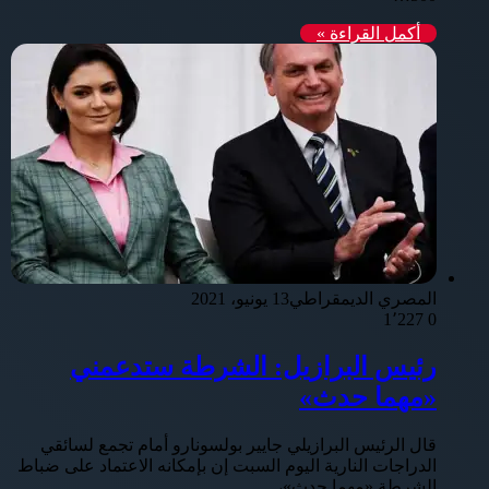
أكمل القراءة »
المصري الديمقراطي
13 يونيو، 2021
1٬227
0
رئيس البرازيل: الشرطة ستدعمني
«مهما حدث»
قال الرئيس البرازيلي جايير بولسونارو أمام تجمع لسائقي
الدراجات النارية اليوم السبت إن بإمكانه الاعتماد على ضباط
الشرطة «مهما حدث»،…