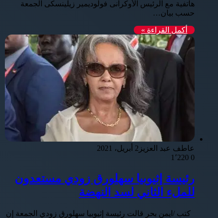
هاتفية مع الرئيس الأوكرانى فولوديمير زيلينسكى الجمعة
حسب بيان…
أكمل القراءة »
عاطف عبد العزيز
2 أبريل، 2021
1٬220
0
رئيسة إثيوبيا سهلورق زودي مستعدون
للملء الثاني لسد النهضة
كتب /ايمن بحر قالت رئيسة إثيوبيا سهلورق زودي الجمعة إن