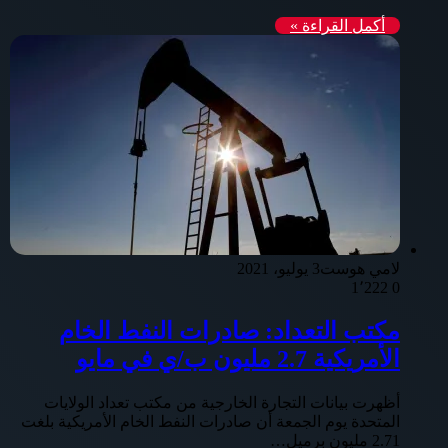
أكمل القراءة »
لامي هوست
3 يوليو، 2021
1٬222
0
مكتب التعداد: صادرات النفط الخام
الأمريكية 2.7 مليون ب/ي في مايو
أظهرت بيانات التجارة الخارجية من مكتب تعداد الولايات
المتحدة يوم الجمعة أن صادرات النفط الخام الأمريكية بلغت
2.71 مليون برميل…