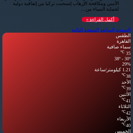
الأمني ومكافحة الإرهاب إنسحبت تركيا من إتفاقية دولية
لحماية النساء من…
أكمل القراءة »
الصفحة السابقة
الصفحة التالية
الطقس
القاهرة
سماء صافية
℃
35
38º - 30º
29%
1.21 كيلومتر/ساعة
℃
38
الأحد
℃
39
الأثنين
℃
41
الثلاثاء
℃
42
الأربعاء
℃
40
الخميس