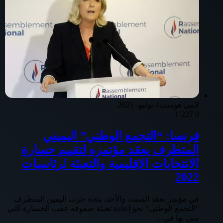
لامي هوست
4 يوليو، 2021
1٬227
0
فرنسا: “التجمع الوطني” اليميني
المتطرف يعقد مؤتمره لتقييم خسارة
الانتخابات الإقليمية والتعبئة لرئاسيات
2022
في مؤتمر يعقد السبت والأحد، يتجه حزب اليمين المتطرف
“التجمع الوطني” نحو إعادة تعبئة صفوفه عقب الخسارة التي
مني بها في…