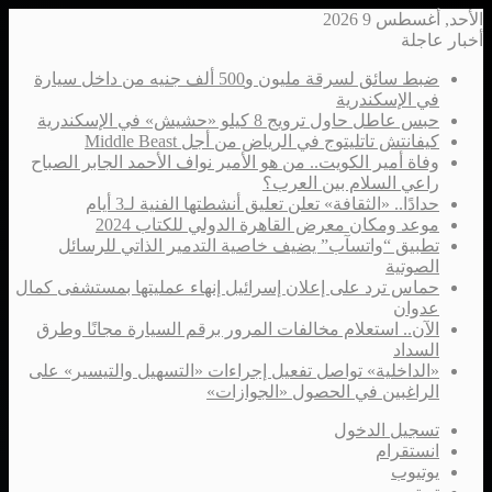
الأحد, أغسطس 9 2026
أخبار عاجلة
ضبط سائق لسرقة مليون و500 ألف جنيه من داخل سيارة
في الإسكندرية
حبس عاطل حاول ترويج 8 كيلو «حشيش» في الإسكندرية
كيفانتش تاتليتوج في الرياض من أجل Middle Beast
وفاة أمير الكويت.. من هو الأمير نواف الأحمد الجابر الصباح
راعي السلام بين العرب؟
حدادًا.. «الثقافة» تعلن تعليق أنشطتها الفنية لـ3 أيام
موعد ومكان معرض القاهرة الدولي للكتاب 2024
تطبيق “واتسآب” يضيف خاصية التدمير الذاتي للرسائل
الصوتية
حماس ترد على إعلان إسرائيل إنهاء عمليتها بمستشفى كمال
عدوان
الآن.. استعلام مخالفات المرور برقم السيارة مجانًا وطرق
السداد
«الداخلية» تواصل تفعيل إجراءات «التسهيل والتيسير» على
الراغبين في الحصول «الجوازات»
تسجيل الدخول
انستقرام
يوتيوب