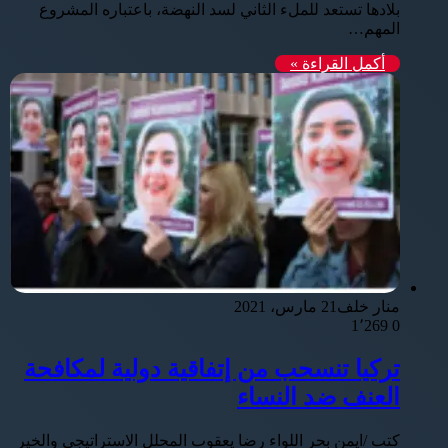
بلادها تستعد للملء الثاني لسد النهضة، باعتباره المشروع
المهم…
أكمل القراءة »
منار خلف
21 مارس، 2021
1٬269
0
تركيا تنسحب من إتفاقية دولية لمكافحة
العنف ضد النساء
كتب /ايمن بحر اللواء رضا يعقوب المحلل الاستراتيجي والخير