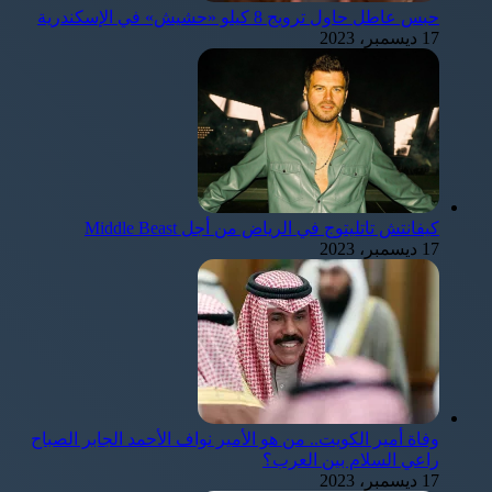
حبس عاطل حاول ترويج 8 كيلو «حشيش» في الإسكندرية
17 ديسمبر، 2023
كيفانتش تاتليتوج في الرياض من أجل Middle Beast
17 ديسمبر، 2023
وفاة أمير الكويت.. من هو الأمير نواف الأحمد الجابر الصباح
راعي السلام بين العرب؟
17 ديسمبر، 2023