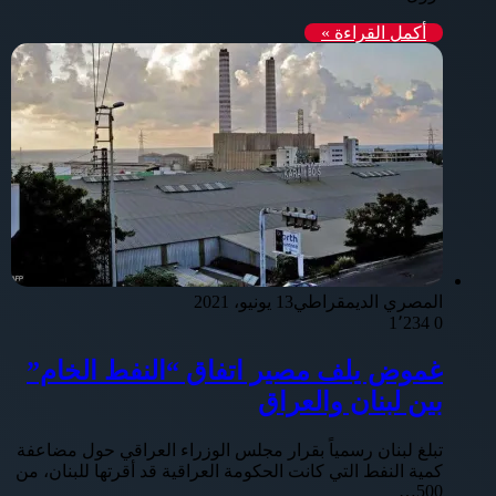
أكمل القراءة »
المصري الديمقراطي
13 يونيو، 2021
1٬234
0
غموض يلف مصير اتفاق “النفط الخام”
بين لبنان والعراق
تبلغ لبنان رسمياً بقرار مجلس الوزراء العراقي حول مضاعفة
كمية النفط التي كانت الحكومة العراقية قد أقرتها للبنان، من
500…