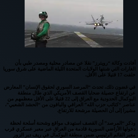
أفادت وكالة “رويترز” نقلا عن مصادر محلية ومصدر طبي بأن
الغارات التي شنتها الولايات المتحدة الليلة الماضية على شرق سوريا
خلفت 17 قتيلا على الأقل.
في غضون ذلك، تحدث “المرصد السوري لحقوق الإنسان” المعارض
عن ارتفاع حصيلة ضحايا القصف الأمريكي الذي طال منطقة
البوكمال الحدودية مع العراق إلى 22 قتيلا على الأقل معظمهم من
عناصر “كتائب حزب الله” العراقي والباقون من “الحشد الشعبي”،
مشيرا إلى أن الحصيلة مرشحة للارتفاع.
وذكر “المرصد” أن القصف استهدف مواقع وشحنة أسلحة لحظة
دخولها الأراضي السورية قادمة من العراق عبر معبر عسكري قرب
معبر القائم الرئيسي ضمن منطقة البوكمال في ريف دير الزور