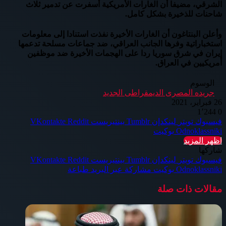
الشرقي، مضيفا أن الغارات الأمريكية أسفرت عن تدمير ثلاث
شاحنات للذخيرة بشكل كامل.
وأعلن البنتاغون أن الغارات الأخيرة نفذت استنادا إلى معلومات
استخباراتية وفرها الجانب العراقي، ضد جماعات مسلحة تدعمها
إيران في شرق سوريا ردا على الهجمات الأخيرة ضد موظفين
أمريكيين في العراق.
الوسوم
جريده المصرى الديمقراطى الجديد
26 فبراير، 2021
1٬244
0
فيسبوك
تويتر
لينكدإن
بينتيريست
Odnoklassniki
بوكيت
اظهر المزيد
شاركها
فيسبوك
تويتر
لينكدإن
بينتيريست
Odnoklassniki
بوكيت
مشاركة عبر البريد
طباعة
مقالات ذات صلة