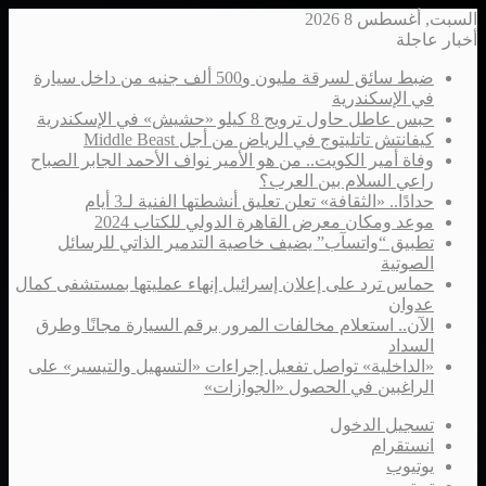
السبت, أغسطس 8 2026
أخبار عاجلة
ضبط سائق لسرقة مليون و500 ألف جنيه من داخل سيارة
في الإسكندرية
حبس عاطل حاول ترويج 8 كيلو «حشيش» في الإسكندرية
كيفانتش تاتليتوج في الرياض من أجل Middle Beast
وفاة أمير الكويت.. من هو الأمير نواف الأحمد الجابر الصباح
راعي السلام بين العرب؟
حدادًا.. «الثقافة» تعلن تعليق أنشطتها الفنية لـ3 أيام
موعد ومكان معرض القاهرة الدولي للكتاب 2024
تطبيق “واتسآب” يضيف خاصية التدمير الذاتي للرسائل
الصوتية
حماس ترد على إعلان إسرائيل إنهاء عمليتها بمستشفى كمال
عدوان
الآن.. استعلام مخالفات المرور برقم السيارة مجانًا وطرق
السداد
«الداخلية» تواصل تفعيل إجراءات «التسهيل والتيسير» على
الراغبين في الحصول «الجوازات»
تسجيل الدخول
انستقرام
يوتيوب