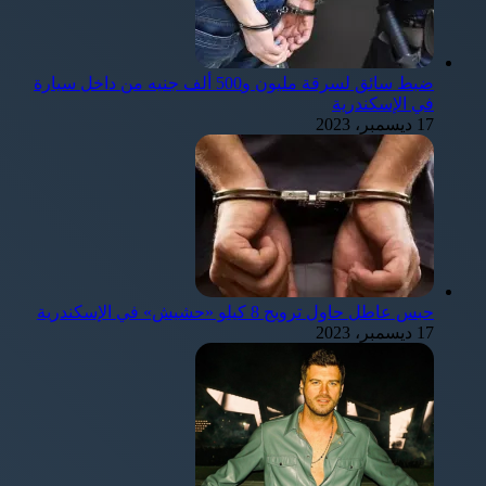
ضبط سائق لسرقة مليون و500 ألف جنيه من داخل سيارة
في الإسكندرية
17 ديسمبر، 2023
حبس عاطل حاول ترويج 8 كيلو «حشيش» في الإسكندرية
17 ديسمبر، 2023