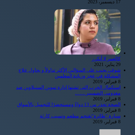
17 ديسمبر، 2023
كالعمر لا أتكرر
29 يناير، 2021
شوقى يجيب على السؤالين الأكثر تداولاً و يحاول علاج
المشكلة في عجز وزيادة المعلمين
8 فبراير، 2019
استكمال الحرب التى تشنها إدارة تموين السنبلاوين ضد
معدومى الضمييير…….
8 فبراير، 2019
الصحة تحذر من 13 دواءً ومستحضرًا للتجميل بالأسواق
8 فبراير، 2019
سيارة "طائرة"تقتحم مطعم وتسبب كارثة
8 فبراير، 2019