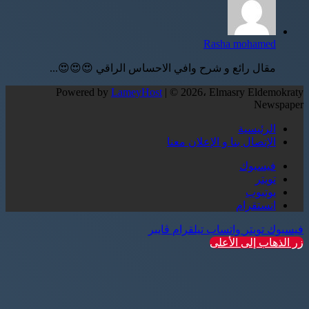
Rasha mohamed
مقال رائع و شرح وافي الاحساس الراقي 😍😍😍...
Powered by
LameyHost
| © 2026، Elmasry Eldemokraty
Newspaper
الرئيسية
الإتصال بنا و الإعلان معنا
فيسبوك
تويتر
يوتيوب
انستقرام
فيسبوك
تويتر
واتساب
تيلقرام
ڤايبر
زر الذهاب إلى الأعلى