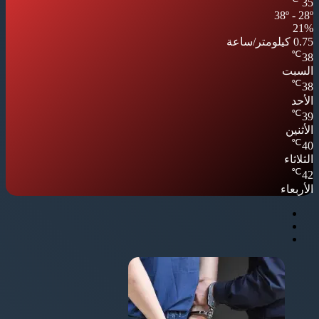
35
38º - 28º
21%
0.75 كيلومتر/ساعة
℃
38
السبت
℃
38
الأحد
℃
39
الأثنين
℃
40
الثلاثاء
℃
42
الأربعاء