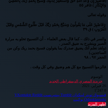
(فَاصْبِرْ إِنَّ وَعْدَ اللَّهِ حَقٌّ وَاسْتَغْفِرْ لِذَنبِكَ وَسَبِّحْ بِحَمْدِ رَبِّكَ بِالْعَشِيِّ
وَالإِبْكَارِ ) غافر ٥٥
وقوله تعالى
:(فَاصْبِرْ عَلَى مَا يَقُولُونَ وَسَبِّحْ بِحَمْدِ رَبِّكَ قَبْلَ طُلُوعِ الشَّمْسِ وَقَبْلَ
الْغُرُوبِ ) ق ٣٩
والسر في ذلك – كما قال بعض العلماء – أن التسبيح تحلو به مرارة
الصبر وينشرح به ضيق الصدر .
(ولقد نعلم أنك يضيق صدرك بما يقولون فسبح بحمد ربك وكن من
الساجدين.)
الحجر ٩٧ ، ٩٨
فالزموا التسبيح مع كل هم وضيق وفي كل وقت .
الوسوم
جريدة المصري الديمقراطي الجديد
26 فبراير، 2021
1٬247
0
فيسبوك
تويتر
لينكدإن
بينتيريست
Odnoklassniki
بوكيت
اظهر المزيد