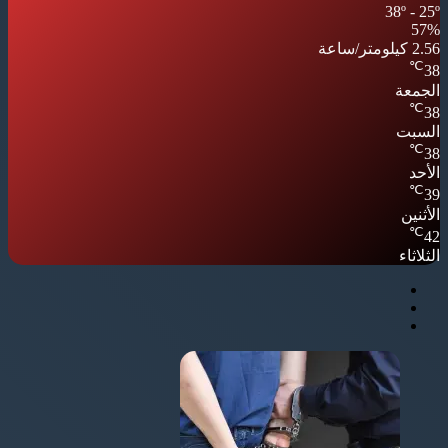
38º - 25º
57%
2.56 كيلومتر/ساعة
℃
38
الجمعة
℃
38
السبت
℃
38
الأحد
℃
39
الأثنين
℃
42
الثلاثاء