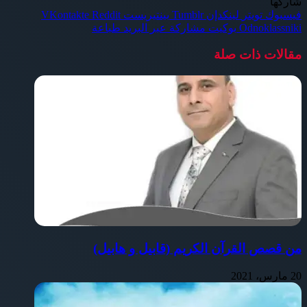
شاركها
فيسبوك
تويتر
لينكدإن
بينتيريست
Odnoklassniki
بوكيت
مشاركة عبر البريد
طباعة
مقالات ذات صلة
من قصص القرآن الكريم (قابيل و هابيل)
20 مارس، 2021