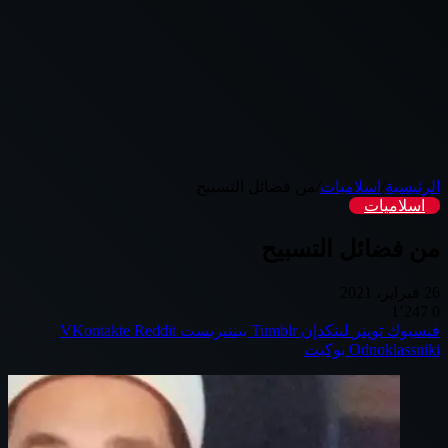
الرئيسية
/
اسلاميات
/
اسلاميات
26 فبراير، 2021
1٬247
0
فيسبوك
تويتر
لينكدإن
بينتيريست
Odnoklassniki
بوكيت