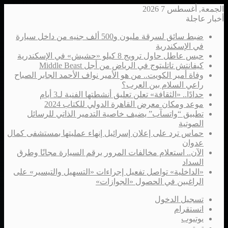
الجمعة, أغسطس 7 2026
أخبار عاجلة
ضبط سائق لسرقة مليون و500 ألف جنيه من داخل سيارة
في الإسكندرية
حبس عاطل حاول ترويج 8 كيلو «حشيش» في الإسكندرية
كيفانتش تاتليتوج في الرياض من أجل Middle Beast
وفاة أمير الكويت.. من هو الأمير نواف الأحمد الجابر الصباح
راعي السلام بين العرب؟
حدادًا.. «الثقافة» تعلن تعليق أنشطتها الفنية لـ3 أيام
موعد ومكان معرض القاهرة الدولي للكتاب 2024
تطبيق “واتسآب” يضيف خاصية التدمير الذاتي للرسائل
الصوتية
حماس ترد على إعلان إسرائيل إنهاء عمليتها بمستشفى كمال
عدوان
الآن.. استعلام مخالفات المرور برقم السيارة مجانًا وطرق
السداد
«الداخلية» تواصل تفعيل إجراءات «التسهيل والتيسير» على
الراغبين في الحصول «الجوازات»
تسجيل الدخول
انستقرام
يوتيوب