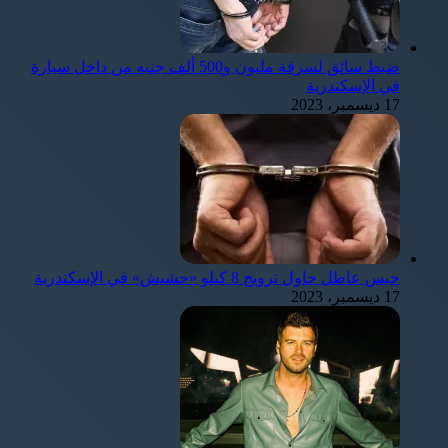
ضبط سائق لسرقة مليون و500 ألف جنيه من داخل سيارة
في الإسكندرية
17 ديسمبر، 2023
حبس عاطل حاول ترويج 8 كيلو «حشيش» في الإسكندرية
17 ديسمبر، 2023