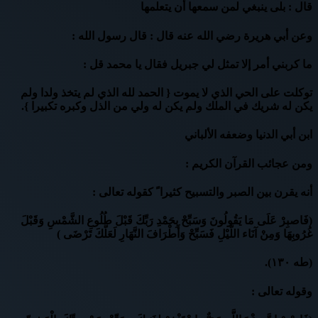
قال : بلى ينبغي لمن سمعها أن يتعلمها
وعن أبي هريرة رضي الله عنه قال : قال رسول الله :
ما كربني أمر إلا تمثل لي جبريل فقال يا محمد قل :
توكلت على الحي الذي لا يموت { الحمد لله الذي لم يتخذ ولدا ولم
يكن له شريك في الملك ولم يكن له ولي من الذل وكبره تكبيرا }.
ابن أبي الدنيا وضعفه الألباني
ومن عجائب القرآن الكريم :
أنه يقرن بين الصبر والتسبيح كثيرا ً كقوله تعالى :
(فَاصبِرْ عَلَى مَا يَقُولُونَ وَسَبِّحْ بِحَمْدِ رَبِّكَ قَبْلَ طُلُوعِ الشَّمْسِ وَقَبْلَ
غُرُوبِهَا وَمِنْ آنَاء اللَّيْلِ فَسَبِّحْ وَأَطْرَافَ النَّهَارِ لَعَلَّكَ تَرْضَى )
(طه ١٣٠).
وقوله تعالى :