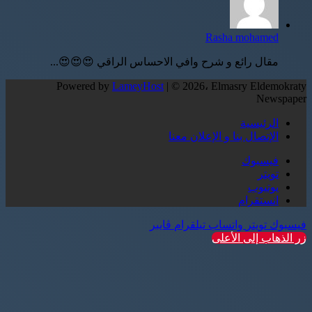
Rasha mohamed
مقال رائع و شرح وافي الاحساس الراقي 😍😍😍...
Powered by
LameyHost
| © 2026، Elmasry Eldemokraty
Newspaper
الرئيسية
الإتصال بنا و الإعلان معنا
فيسبوك
تويتر
يوتيوب
انستقرام
فيسبوك
تويتر
واتساب
تيلقرام
ڤايبر
زر الذهاب إلى الأعلى