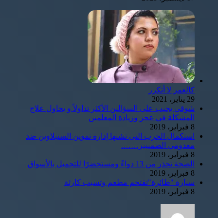
كالعمر لا أتكرر
29 يناير، 2021
شوقى يجيب على السؤالين الأكثر تداولاً و يحاول علاج
المشكلة في عجز وزيادة المعلمين
8 فبراير، 2019
استكمال الحرب التى تشنها إدارة تموين السنبلاوين ضد
معدومى الضمييير…….
8 فبراير، 2019
الصحة تحذر من 13 دواءً ومستحضرًا للتجميل بالأسواق
8 فبراير، 2019
سيارة "طائرة"تقتحم مطعم وتسبب كارثة
8 فبراير، 2019