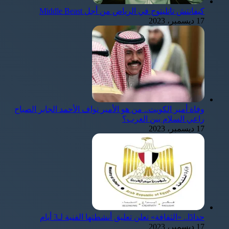
كيفانتش تاتليتوج في الرياض من أجل Middle Beast
17 ديسمبر، 2023
وفاة أمير الكويت.. من هو الأمير نواف الأحمد الجابر الصباح
راعي السلام بين العرب؟
17 ديسمبر، 2023
حدادًا.. «الثقافة» تعلن تعليق أنشطتها الفنية لـ3 أيام
17 ديسمبر، 2023