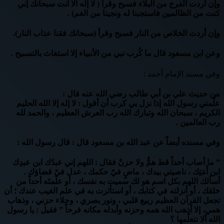
وإن أردت الفرج من البلاء فسبح وقرأ ( لا إله الا أنت سبحانك إني
كنت من الظالمين فاستجبنا له ونجينا من الغم) .
وإن أردت الخلاص من النار فسبح وقرأ (سبحانك فقنا عذاب النار).
وعن ابن مسعود قال ما كُرب نبي من الأنبياء إلا استغاث بالتسبيح .
وفي مسند الإمام أحمد :
من حديث علي بن أبي طالب رضي الله عنه قال :
علّمني رسول الله إذا نزل بي كرب أن أقول : لا إله إلا الله الحليم
الكريم ، سبحان الله وتبارك الله رب العرش العظيم ، والحمد لله
رب العالمين .
وفي مسنده أيضاً عن عبد الله بن مسعود قال : قال رسول الله :
” ما أصاب أحداً قط همٌّ ولا حزنٌ فقال : اللهم إني عبدُك ابن عبدِك
ابن أَمَتِك ، ناصيتي بيدك ، ماضٍ فيّ حكمك ، عدل فيّ قضاؤك .
أسألك اللهم بكل اسم هو لك سميت به نفسك ، أو علّمتَه أحداً من
خلقك ، أو أنزلته في كتابك ، أو استأثرت به في علم الغيب عندك ؛ أن
تجعل القرآن العظيم ربيع قلبي ، ونور بصري ، وجلاء حزني ، وذهاب
همي، إلا أذهب الله همه وحزنه وأبدله مكانه فرحاً ” فقيل : يا رسول
الله ألا نتعلّمها ؟