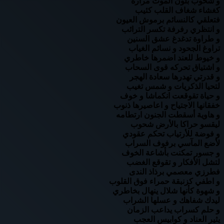
و شحوب بلون الموت مرارة
كغشاء شغاف القلب كئيب
فتعلقي كالنسائم برموش العيون
و انتظري رفرفة تكسر الترائب
و طراوة تدغدغ عشق السنين
تراوغ الجحود و نسائم الغياب
و خيوط للعند اضمرها خاطري
و اشتياق تحركه قوى السحاب
و قدرتي تهدرها سعادة الهجر
لتحيا الذكريات و شمس تغيب
و حياة تقوقعت انكماشا و خوف
خفقانها الاجتياح و اعاصيرها ذنوب
و هاوية أسقطت الجنون ارتطامه
ليقسو حراكا بالأرض شحوب
و فوضة للأرتياب تحكم عقودي
لأضع المآسي برفوف السراب
و جسور تمكنت بأشاعة الخوف
لتشل الأفكار و تقوقع الغضب
فطرزي معصمي برذاذ الندى
و اطفي كزنبقة حمراء فوق القلوب
و شهوة كأنها شلال ينهال بخاطري
ليدك شفاهك و عسلها الشراب
و حلم كسراب يداعب الزمان
يثير العناد و كوابيس العجب