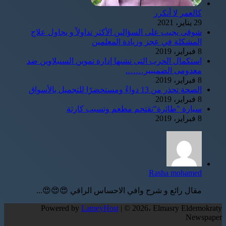
كالعمر لا أتكرر
29 يناير، 2021
شوقى يجيب على السؤالين الأكثر تداولاً و يحاول علاج
المشكلة في عجز وزيادة المعلمين
8 فبراير، 2019
استكمال الحرب التى تشنها إدارة تموين السنبلاوين ضد
معدومى الضمييير…….
8 فبراير، 2019
الصحة تحذر من 13 دواءً ومستحضرًا للتجميل بالأسواق
8 فبراير، 2019
سيارة "طائرة"تقتحم مطعم وتسبب كارثة
8 فبراير، 2019
Rasha mohamed
مقال رائع و شرح وافي الاحساس الراقي 😍😍😍...
Powered by
LameyHost
| © 2026، Elmasry Eldemokraty
Newspaper