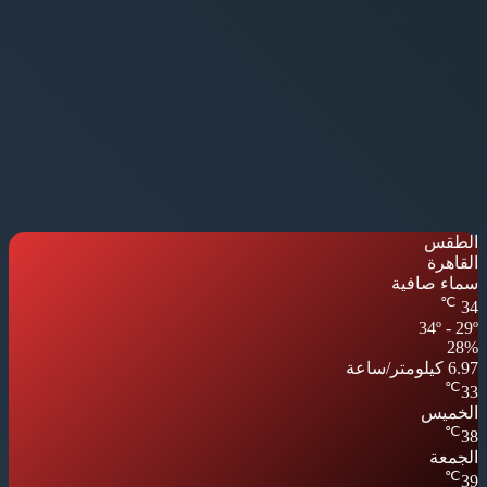
الطقس
القاهرة
سماء صافية
℃
34
34º - 29º
28%
6.97 كيلومتر/ساعة
℃
33
الخميس
℃
38
الجمعة
℃
39