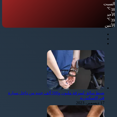
السبت
℃
38
الأحد
℃
39
الأثنين
ضبط سائق لسرقة مليون و500 ألف جنيه من داخل سيارة
في الإسكندرية
17 ديسمبر، 2023