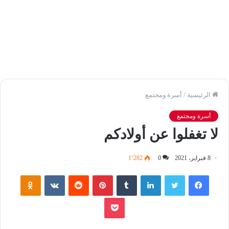
الرئيسية
/
أسرة ومجتمع
أسرة ومجتمع
لا تغفلوا عن أولادكم
8 فبراير، 2021
0
1٬282
فيسبوك
تويتر
لينكدإن
‏Tumblr
بينتيريست
‏Reddit
‏VKontakte
Odnoklassniki
بوكيت