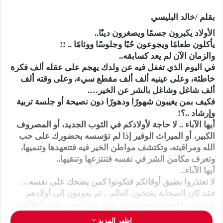
بقلم /خالد البليسي
الأولاد يكبرون جسمًا ويصغرون دينًا..
يأكلون طعامًا ويجوعون حُبًا وجلوسًا ووئامًا .. !!
والزمان الآن لم يعد كسابقه..
في اليوم الذي تغفل فيه عن ولدك يهجم على عقله ألف فكرة
خاطئة، وعلى عينيه ألف ألف مقطع سيء، وعلى وقته ألف
ألف شاغل وشاغل بالشر عن الخير….
فكيف بمن يغيبون شهورًا ودهورًا دون نصيحة أو جلسة تربية
وإرشاد ..؟!
أيها الآباء .. لا حاجة لأولادكم في الثوب الجديد، أو المصروف
الكبير، أو الميراث الوفير إذا لم تؤسسه بحضورك على حب
الله ومراقبته، وتكتشف مواطن الخير فيه فتتعهدها وتنميها،
وتعرف مكامن الشر في نفسه فتنتزعها وتنقيها..
أيها الآباء..
لا تعتذروا بضيق أوقاتكم فتكونوا كمن يضحك على نفسه…
فقد كان الصحابة يفتحون العالم .. ثم يعودون إلى أولادهم
فيفتحون قلوبهم ويحسنون تربيتهم ويورثونه دينهم وأخلاقهم…
ولا تعتذروا فللرجال بصمات وللنساء لمسات…
اظهر المزيد