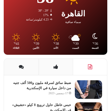
القاهرة
38º - 29º
17%
4.23 كيلومتر/ساعة
سماء صافية
41
39
38
39
36
℃
℃
℃
℃
℃
الجمعة
السبت
الأحد
الأثنين
الثلاثاء
ضبط سائق لسرقة مليون و500 ألف جنيه
من داخل سيارة في الإسكندرية
17 ديسمبر، 2023
حبس عاطل حاول ترويج 8 كيلو «حشيش»
في الإسكندرية