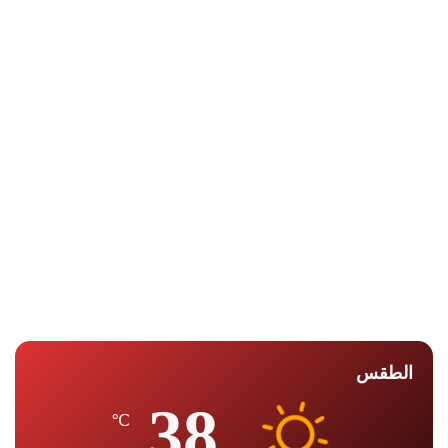
الطقس
38
℃