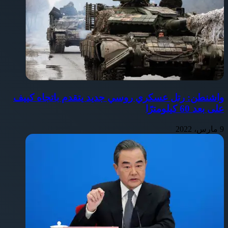
واشنطن: رتل عسكري روسي جديد يتقدم باتجاه كييف
على بعد 60 كيلومترًا
9 مارس، 2022