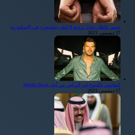
حبس عاطل حاول ترويج 8 كيلو «حشيش» في الإسكندرية
17 ديسمبر، 2023
كيفانتش تاتليتوج في الرياض من أجل Middle Beast
17 ديسمبر، 2023