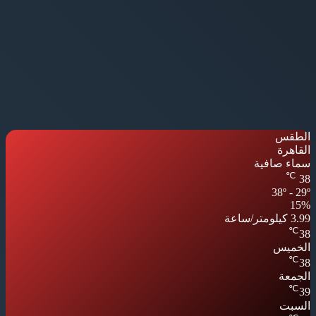
الطقس
القاهرة
سماء صافية
℃
38
38º - 29º
15%
3.99 كيلومتر/ساعة
℃
38
الخميس
℃
38
الجمعة
℃
39
السبت