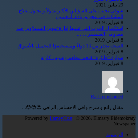
29 يناير، 2021
شوقى يجيب على السؤالين الأكثر تداولاً و يحاول علاج
المشكلة في عجز وزيادة المعلمين
8 فبراير، 2019
استكمال الحرب التى تشنها إدارة تموين السنبلاوين ضد
معدومى الضمييير…….
8 فبراير، 2019
الصحة تحذر من 13 دواءً ومستحضرًا للتجميل بالأسواق
8 فبراير، 2019
سيارة "طائرة"تقتحم مطعم وتسبب كارثة
8 فبراير، 2019
Rasha mohamed
مقال رائع و شرح وافي الاحساس الراقي 😍😍😍...
Powered by
LameyHost
| © 2026، Elmasry Eldemokraty
Newspaper
الرئيسية