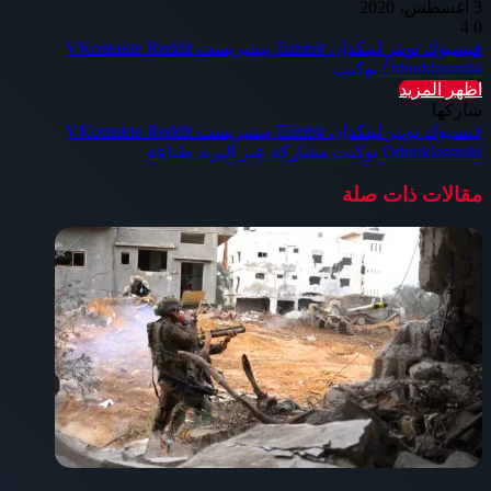
3 أغسطس، 2020
4
0
فيسبوك
تويتر
لينكدإن
بينتيريست
Odnoklassniki
بوكيت
اظهر المزيد
شاركها
فيسبوك
تويتر
لينكدإن
بينتيريست
Odnoklassniki
بوكيت
مشاركة عبر البريد
طباعة
مقالات ذات صلة