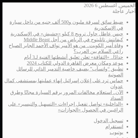
الخميس, أغسطس 6 2026
أخبار عاجلة
ضبط سائق لسرقة مليون و500 ألف جنيه من داخل سيارة
في الإسكندرية
حبس عاطل حاول ترويج 8 كيلو «حشيش» في الإسكندرية
كيفانتش تاتليتوج في الرياض من أجل Middle Beast
وفاة أمير الكويت.. من هو الأمير نواف الأحمد الجابر الصباح
راعي السلام بين العرب؟
حدادًا.. «الثقافة» تعلن تعليق أنشطتها الفنية لـ3 أيام
موعد ومكان معرض القاهرة الدولي للكتاب 2024
تطبيق “واتسآب” يضيف خاصية التدمير الذاتي للرسائل
الصوتية
حماس ترد على إعلان إسرائيل إنهاء عمليتها بمستشفى كمال
عدوان
الآن.. استعلام مخالفات المرور برقم السيارة مجانًا وطرق
السداد
«الداخلية» تواصل تفعيل إجراءات «التسهيل والتيسير» على
الراغبين في الحصول «الجوازات»
تسجيل الدخول
انستقرام
يوتيوب