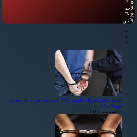
℃
38
الأحد
℃
39
الأثنين
ضبط سائق لسرقة مليون و500 ألف جنيه من داخل سيارة
في الإسكندرية
17 ديسمبر، 2023