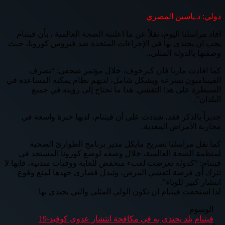
دولي: د.ياسين المصري
افاد مراسلنا اليوم، نقلاً عن ما اعلنته الصحة العالمية ، بأن فيتنام
يجب ان يحتذى بها في الإجراءات المتخذة ضد فيروس كورونا، حبث
وصفتها بالدولة المثلى،.
كما افادت ماريا فان كيرخوف، خلال مؤتمر صحفي: “تصرف
الفيتناميون بسرعة وبشكل شامل، لديهم نظام يمكنه المساعدة في
السيطرة على هذا التفشي. هذا ما نحتاج إلى رؤيته في جميع
البلدان”.
جديراً بالذكر فقد، شددت على أن فيتنام، لديها خبرة واسعة في
محاربة الأمراض المعدية.
كما نقل مراسلنا تصريح مايكل مدير برنامج الطوارئ الصحية
لمنظمة الصحة العالمية، خلال وصفه لوضع كورونا المستجد في
فيتنام: “كدولة تعرضت لعبء منخفض للغاية ووفيات متدنية، فإنها لا
تترك أي فرصة لتفشي المرض، وتبذل قصارى جهدها لمنع وقوع
انتشار كبير للوباء”.
لذا استحقت فيتنام ان تكون الولى المثلى والتي يحتذى بها
الوسوم
فيتنام بلد يحتذى به في مكافحة انتشار عدوى كوفيد-19