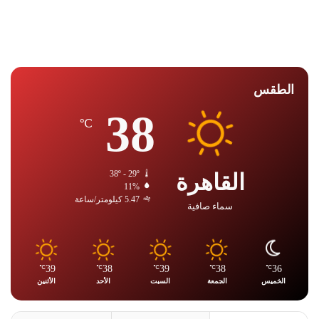
الطقس
38
℃
القاهرة
38º - 29º
11%
5.47 كيلومتر/ساعة
سماء صافية
39
38
39
38
36
℃
℃
℃
℃
℃
الخميس
الجمعة
السبت
الأحد
الأثنين