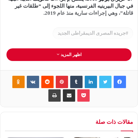
في جبال البيرينيه الفرنسية، منها اللجوء إلى “طلقات غير
قاتلة”، وهي إجراءات سارية منذ عام 2019.
جريده المصرى الديمقراطى الجديد
اظهر المزيد
فيسبوك
تويتر
لينكدإن
‏Tumblr
بينتيريست
‏Reddit
‏VKontakte
Odnoklassniki
بوكيت
مشاركة عبر البريد
طباعة
مقالات ذات صلة