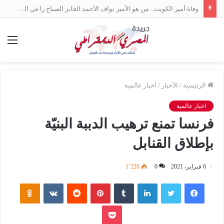
وفاة أمير الكويت.. من هو الأمير نواف الأحمد الجابر الصباح راعي السلام بين العرب؟
الق
الرئيسية
/
الأخبار
/
اخبار عالمية
اخبار عالمية
فرنسا تمنع ترهيب الدببة البنيّة
بإطلاق القنابل
6 فبراير، 2021
0
1٬226
فيسبوك
تويتر
لينكدإن
‏Tumblr
بينتيريست
‏Reddit
‏VKontakte
Odnoklassniki
بوكيت