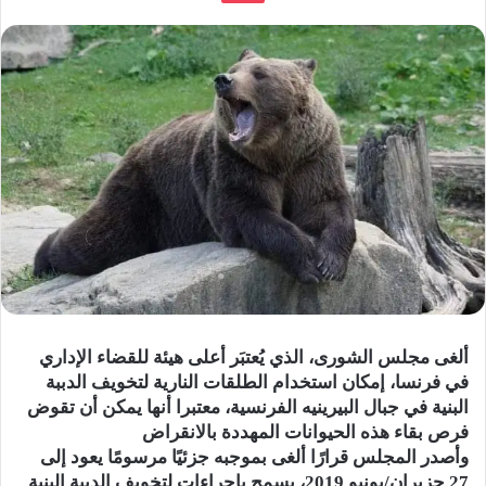
ألغى مجلس الشورى، الذي يُعتبَر أعلى هيئة للقضاء الإداري
في فرنسا، إمكان استخدام الطلقات النارية لتخويف الدببة
البنية في جبال البيرينيه الفرنسية، معتبرا أنها يمكن أن تقوض
فرص بقاء هذه الحيوانات المهددة بالانقراض
وأصدر المجلس قرارًا ألغى بموجبه جزئيًا مرسومًا يعود إلى
27 حزيران/يونيو 2019، يسمح بإجراءات لتخويف الدببة البنية