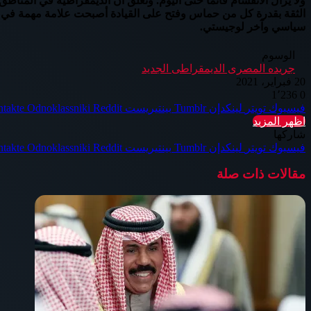
ولا يزال الانقسام قائما حتى اليوم. وتعلق أن الديمقراطية في المنا
الثقة بقدرة كل من حماس وفتح على القيادة أصبحت علامة مهمة في الم
سياسي وآخر لوجيستي.
الوسوم
جريده المصرى الديمقراطى الجديد
20 فبراير، 2021
1٬236
0
فيسبوك
تويتر
لينكدإن
بينتيريست
Odnoklassniki
اظهر المزيد
شاركها
فيسبوك
تويتر
لينكدإن
بينتيريست
Odnoklassniki
مقالات ذات صلة