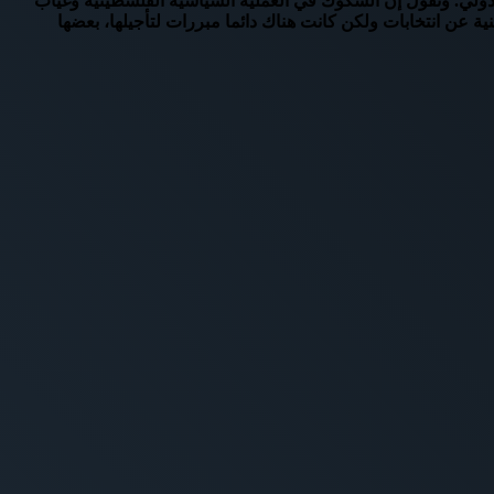
الدولي. وتقول إن الشكوك في العملية السياسية الفلسطينية وغياب
 عن انتخابات ولكن كانت هناك دائما مبررات لتأجيلها، بعضها