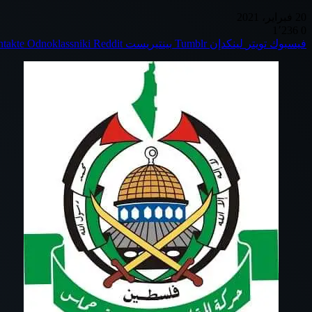
20 فبراير، 2021
1٬236
0
فيسبوك
تويتر
لينكدإن
بينتيريست
Odnoklassniki