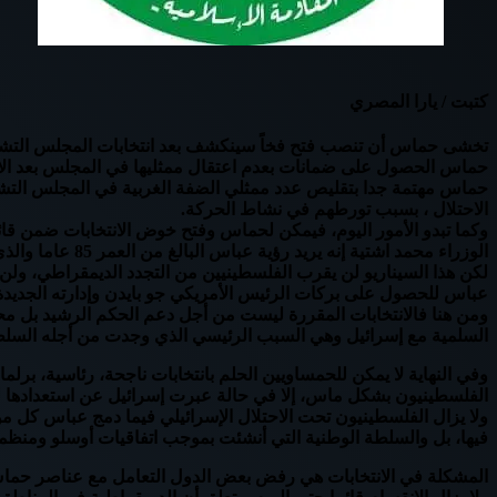
كتبت / يارا المصري
تخشى حماس أن تنصب فتح فخاً سينكشف بعد انتخابات المجلس التشريع
حماس الحصول على ضمانات بعدم اعتقال ممثليها في المجلس بعد الان
حماس مهتمة جدا بتقليص عدد ممثلي الضفة الغربية في المجلس التشريع
الاحتلال ، بسبب تورطهم في نشاط الحركة.
وكما تبدو الأمور اليوم، فيمكن لحماس وفتح خوض الانتخابات ضمن 
الوزراء محمد اشتية إنه يريد رؤية عباس البالغ من العمر 85 عاما والذي يعاني من مشاكل صحية مرشحا للرئاسة.
لكن هذا السيناريو لن يقرب الفلسطينيين من التجدد الديمقراطي، ولن
عباس للحصول على بركات الرئيس الأمريكي جو بايدن وإدارته الجديدة، 
ومن هنا فالانتخابات المقررة ليست من أجل دعم الحكم الرشيد بل محاو
السلمية مع إسرائيل وهي السبب الرئيسي الذي وجدت من أجله السلط
وفي النهاية لا يمكن للحمساويين الحلم بانتخابات ناجحة، رئاسية، برل
الفلسطينيون بشكل ماس، إلا في حالة عبرت إسرائيل عن استعدادها 
ولا يزال الفلسطينيون تحت الاحتلال الإسرائيلي فيما دمج عباس كل
فيها، بل والسلطة الوطنية التي أنشئت بموجب اتفاقيات أوسلو ومنظمة
المشكلة في الانتخابات هي رفض بعض الدول التعامل مع عناصر حماس 