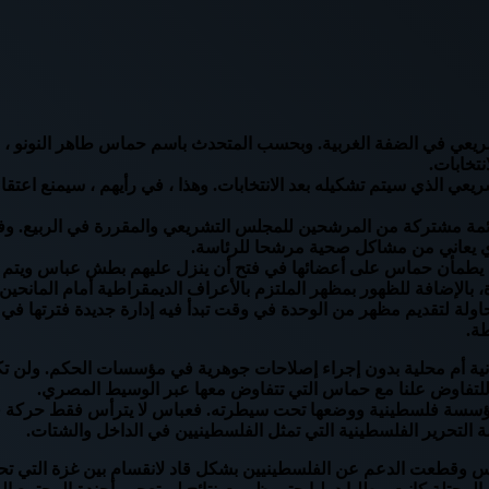
ي في الضفة الغربية. وبحسب المتحدث باسم حماس طاهر النونو ، نقلا
تخابات.
ي الذي سيتم تشكيله بعد الانتخابات. وهذا ، في رأيهم ، سيمنع اعتقا
قائمة مشتركة من المرشحين للمجلس التشريعي والمقررة في الربيع.
 يطمأن حماس على أعضائها في فتح أن ينزل عليهم بطش عباس ويتم اعتقا
بالإضافة للظهور بمظهر الملتزم بالأعراف الديمقراطية أمام المانحين ا
لة لتقديم مظهر من الوحدة في وقت تبدأ فيه إدارة جديدة فترتها في و
ة.
مانية أم محلية بدون إجراء إصلاحات جوهرية في مؤسسات الحكم. ولن تكون
للتفاوض علنا مع حماس التي تتفاوض معها عبر الوسيط المصري.
 مؤسسة فلسطينية ووضعها تحت سيطرته. فعباس لا يترأس فقط حركة فت
 التحرير الفلسطينية التي تمثل الفلسطينيين في الداخل والشتات.
وقطعت الدعم عن الفلسطينيين بشكل قاد لانقسام بين غزة التي تحكمه