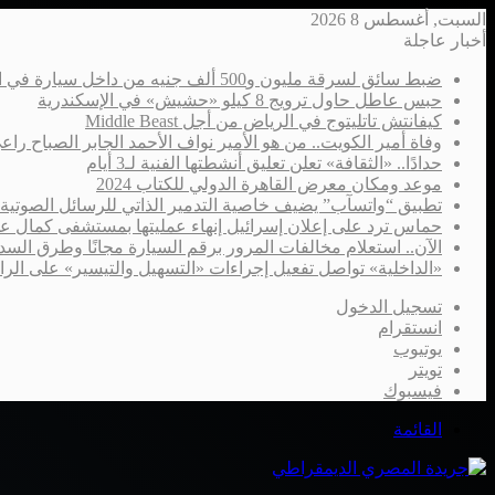
السبت, أغسطس 8 2026
أخبار عاجلة
ضبط سائق لسرقة مليون و500 ألف جنيه من داخل سيارة في الإسكندرية
حبس عاطل حاول ترويج 8 كيلو «حشيش» في الإسكندرية
كيفانتش تاتليتوج في الرياض من أجل Middle Beast
وفاة أمير الكويت.. من هو الأمير نواف الأحمد الجابر الصباح را
حدادًا.. «الثقافة» تعلن تعليق أنشطتها الفنية لـ3 أيام
موعد ومكان معرض القاهرة الدولي للكتاب 2024
تطبيق “واتسآب” يضيف خاصية التدمير الذاتي للرسائل الصوتية
حماس ترد على إعلان إسرائيل إنهاء عمليتها بمستشفى كمال ع
الآن.. استعلام مخالفات المرور برقم السيارة مجانًا وطرق السدا
«الداخلية» تواصل تفعيل إجراءات «التسهيل والتيسير» على الر
تسجيل الدخول
انستقرام
يوتيوب
تويتر
فيسبوك
القائمة