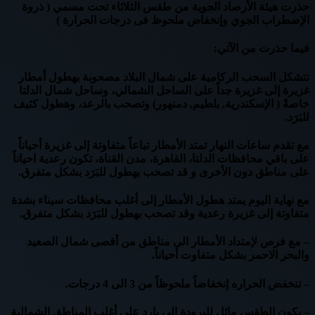
حذرت هيئة الأرصاد الجوية من طقس الثلاثاء تحت مسمي ( ذروة
الإضطراب الجوي وإنخفاض ملحوظ فى درجات الحرارة )
فيما حذرت من الآتي:
تتشكل السحب الركامية على شمال البلاد مصحوبة بهطول أمطار
غزيرة إلى غزيرة جداً على الساحل الشمالي، وساحل شمال الدلتا
خاصةً ( الإسكندرية, بلطيم, دمنهور) وتصحب بالرعد، وهطول كثيف
للبَرَد.
مع تقدم ساعات النهار تمتد الأمطار تباعاً متفاوتة إلى غزيرة أحياناً
على باقي محافظات الدلتا، القاهرة، مدن القناة، تكون رعدية احياناً
على مناطق دون الأخرى و قد تصحب بهطول للبَرَد بشكل متفرق.
مع نهاية اليوم يمتد هطول الأمطار إلى أغلب محافظات سيناء بشدة
متفاوتة إلى غزيرة رعدية وقد تصحب بهطول للبَرَد بشكل متفرق.
– مع فرص لإمتداد الأمطار الى مناطق من أقصى شمال الصعيد
والبحر الاحمر بشكل متفاوت أحياناً.
– تنخفض الحراره إنخفاضاً ملحوظاً من 3 الى 4 درجات.
– يكون الطقس مائل للبرودة الى بارد على أغلب المناطق الشمالية