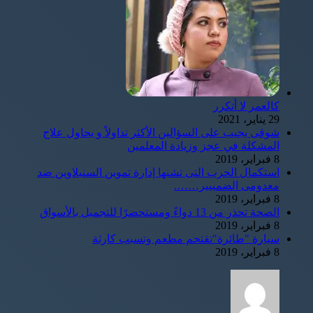
كالعمر لا أتكرر
29 يناير، 2021
شوقى يجيب على السؤالين الأكثر تداولاً و يحاول علاج
المشكلة في عجز وزيادة المعلمين
8 فبراير، 2019
استكمال الحرب التى تشنها إدارة تموين السنبلاوين ضد
معدومى الضمييير…….
8 فبراير، 2019
الصحة تحذر من 13 دواءً ومستحضرًا للتجميل بالأسواق
8 فبراير، 2019
سيارة "طائرة"تقتحم مطعم وتسبب كارثة
8 فبراير، 2019