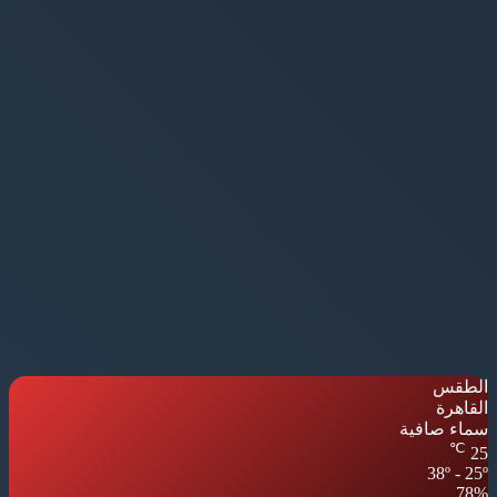
الطقس
القاهرة
سماء صافية
℃
25
38º - 25º
78%