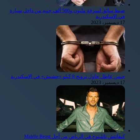
ضبط سائق لسرقة مليون و500 ألف جنيه من داخل سيارة
في الإسكندرية
17 ديسمبر، 2023
حبس عاطل حاول ترويج 8 كيلو «حشيش» في الإسكندرية
17 ديسمبر، 2023
كيفانتش تاتليتوج في الرياض من أجل Middle Beast