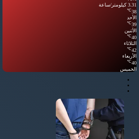
3.31 كيلومتر/ساعة
℃
38
الأحد
℃
39
الأثنين
℃
40
الثلاثاء
℃
42
الأربعاء
℃
40
الخميس