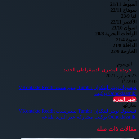
أسيوط 21/11
سوهاج 22/11
قنا 23/9
الأقصر 22/11
اسوان 23/10
الواحات البحرية 20/8
سيوة 21/4
الداخلة 21/8
الخارجة 22/9
الوسوم
جريده المصرى الديمقراطى الجديد
23 فبراير، 2021
1٬229
0
فيسبوك
تويتر
لينكدإن
بينتيريست
Odnoklassniki
بوكيت
اظهر المزيد
شاركها
فيسبوك
تويتر
لينكدإن
بينتيريست
Odnoklassniki
بوكيت
مشاركة عبر البريد
طباعة
مقالات ذات صلة