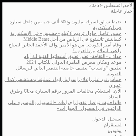
الأحد, أغسطس 9 2026
أخبار عاجلة
ضبط سائق لسرقة مليون و500 ألف جنيه من داخل سيارة
في الإسكندرية
حبس عاطل حاول ترويج 8 كيلو «حشيش» في الإسكندرية
كيفانتش تاتليتوج في الرياض من أجل Middle Beast
وفاة أمير الكويت.. من هو الأمير نواف الأحمد الجابر الصباح
راعي السلام بين العرب؟
حدادًا.. «الثقافة» تعلن تعليق أنشطتها الفنية لـ3 أيام
موعد ومكان معرض القاهرة الدولي للكتاب 2024
تطبيق “واتسآب” يضيف خاصية التدمير الذاتي للرسائل
الصوتية
حماس ترد على إعلان إسرائيل إنهاء عمليتها بمستشفى كمال
عدوان
الآن.. استعلام مخالفات المرور برقم السيارة مجانًا وطرق
السداد
«الداخلية» تواصل تفعيل إجراءات «التسهيل والتيسير» على
الراغبين في الحصول «الجوازات»
تسجيل الدخول
انستقرام
يوتيوب