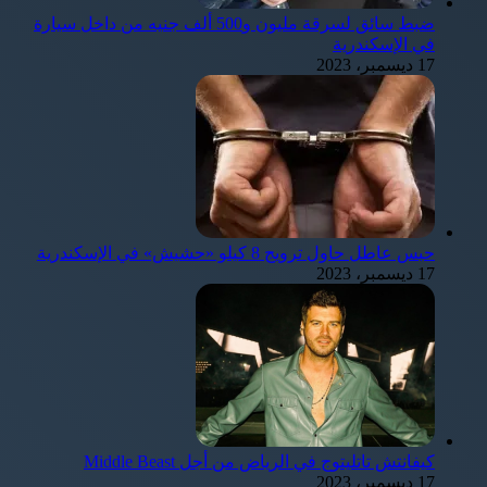
ضبط سائق لسرقة مليون و500 ألف جنيه من داخل سيارة
في الإسكندرية
17 ديسمبر، 2023
حبس عاطل حاول ترويج 8 كيلو «حشيش» في الإسكندرية
17 ديسمبر، 2023
كيفانتش تاتليتوج في الرياض من أجل Middle Beast
17 ديسمبر، 2023