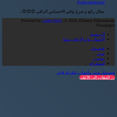
Rasha mohamed
مقال رائع و شرح وافي الاحساس الراقي 😍😍😍...
Powered by
LameyHost
| © 2026، Elmasry Eldemokraty
Newspaper
الرئيسية
الإتصال بنا و الإعلان معنا
فيسبوك
تويتر
يوتيوب
انستقرام
فيسبوك
تويتر
واتساب
تيلقرام
ڤايبر
زر الذهاب إلى الأعلى