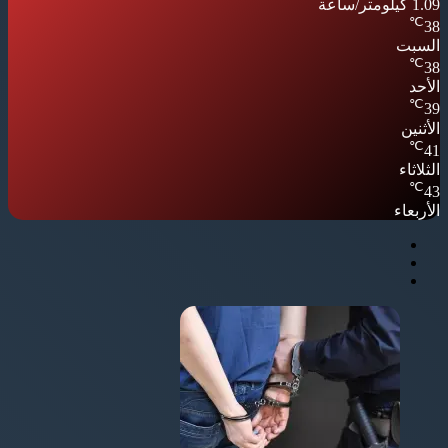
1.09 كيلومتر/ساعة
℃
38
السبت
℃
38
الأحد
℃
39
الأثنين
℃
41
الثلاثاء
℃
43
الأربعاء