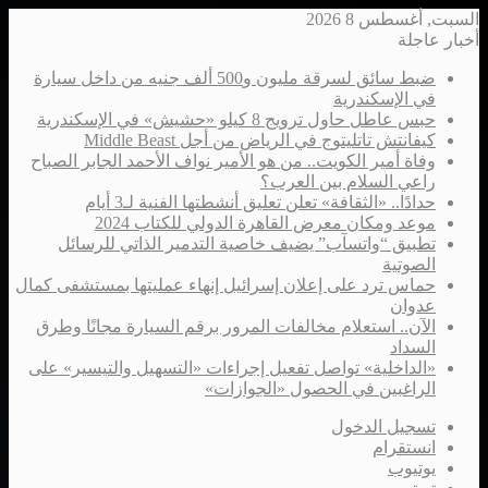
السبت, أغسطس 8 2026
أخبار عاجلة
ضبط سائق لسرقة مليون و500 ألف جنيه من داخل سيارة
في الإسكندرية
حبس عاطل حاول ترويج 8 كيلو «حشيش» في الإسكندرية
كيفانتش تاتليتوج في الرياض من أجل Middle Beast
وفاة أمير الكويت.. من هو الأمير نواف الأحمد الجابر الصباح
راعي السلام بين العرب؟
حدادًا.. «الثقافة» تعلن تعليق أنشطتها الفنية لـ3 أيام
موعد ومكان معرض القاهرة الدولي للكتاب 2024
تطبيق “واتسآب” يضيف خاصية التدمير الذاتي للرسائل
الصوتية
حماس ترد على إعلان إسرائيل إنهاء عمليتها بمستشفى كمال
عدوان
الآن.. استعلام مخالفات المرور برقم السيارة مجانًا وطرق
السداد
«الداخلية» تواصل تفعيل إجراءات «التسهيل والتيسير» على
الراغبين في الحصول «الجوازات»
تسجيل الدخول
انستقرام
يوتيوب