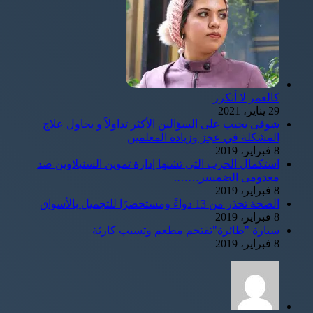
كالعمر لا أتكرر
29 يناير، 2021
شوقى يجيب على السؤالين الأكثر تداولاً و يحاول علاج
المشكلة في عجز وزيادة المعلمين
8 فبراير، 2019
استكمال الحرب التى تشنها إدارة تموين السنبلاوين ضد
معدومى الضمييير…….
8 فبراير، 2019
الصحة تحذر من 13 دواءً ومستحضرًا للتجميل بالأسواق
8 فبراير، 2019
سيارة "طائرة"تقتحم مطعم وتسبب كارثة
8 فبراير، 2019