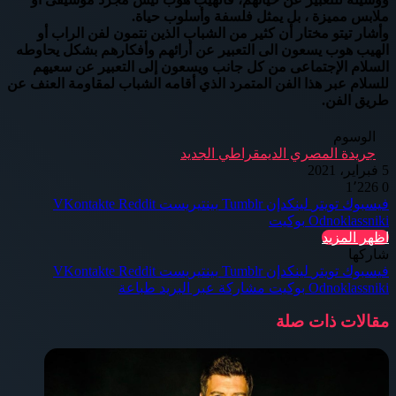
ملابس مميزة ، بل يمثل فلسفة وأسلوب حياة.
وأشار تيتو مختار أن كثير من الشباب الذين نتمون لفن الراب أو
الهيب هوب يسعون الى التعبير عن أرائهم وأفكارهم بشكل يحاوطه
السلام الإجتماعى من كل جانب ويسعون إلى التعبير عن سعيهم
للسلام عبر هذا الفن المتمرد الذي أقامه الشباب لمقاومة العنف عن
طريق الفن.
الوسوم
جريدة المصري الديمقراطي الجديد
5 فبراير، 2021
1٬226
0
فيسبوك
تويتر
لينكدإن
بينتيريست
Odnoklassniki
بوكيت
اظهر المزيد
شاركها
فيسبوك
تويتر
لينكدإن
بينتيريست
Odnoklassniki
بوكيت
مشاركة عبر البريد
طباعة
مقالات ذات صلة