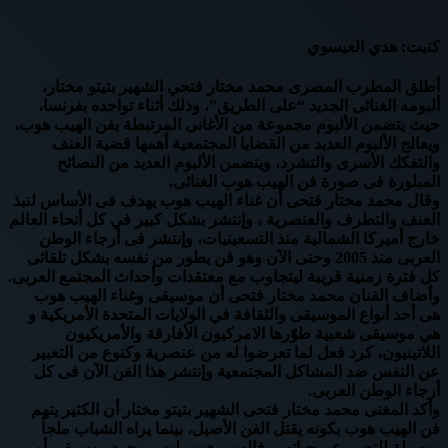
كتبت: هدي العيسوي
أطلق المطرب المصرى محمد مختار فتحي الشهير بتيتو مختار،
ألبومه الغنائى الجديد “على الطريق”، وذلك أثناء تواجده بفرنسا،
حيث يتضمن الألبوم مجموعة من الأغانى المرتبطة بفن الهيب هوب،
ويعالج الألبوم العديد من القضايا المجتمعية أهمها قضية العنف
والتفكك الأسرى والتشرد، ويتضمن الألبوم العديد من النصائح
المبلورة فى صورة فن الهيب هوب الغنائى.
وقال محمد مختار فتحى أن غناء الهيب هوب يهدف فى الأساس لنبذ
العنف والتطرف والعنصرية ، وإنتشر بشكل كبير في كل أنحاء العالم
خارج أميركا الشمالية منذ التسعينيات، وإنتشر فى أرجاء الوطن
العربى منذ 2005 وحتى الآن وهو فن يطور من نفسه بشكل تلقائى
كل فترة زمنية قريبة ليتجاوب مع معتقدات وأحداث المجتمع العربى.
وأضاف الفنان محمد مختار فتحى أن موسيقى وغناء الهيب هوب ‏
هى أحد أنواع الموسيقى والثقافة في الولايات المتحدة الأمريكية و
هي موسيقى شعبية طوّرها الامركيون الأفارقة والأمريكيون
اللاتينيون، كرد فعل لما تعرضوا له من عنصرية وكنوع من التعبير
عن النفس ضد المشاكل المجتمعية وإنتشر هذا الفن الآن فى كل
أرجاء الوطن العربى.
وأكد المغنى محمد مختار فتحى الشهير بتيتو مختار أن الكثير يتهم
فن الهيب هوب بكونه يقتل الفن الأصيل، بينما يراه الشباب ملجأ
ووسيلة للتعبير عن حياتهم، فالهيب هوب ليس مجرد موسيقى أو