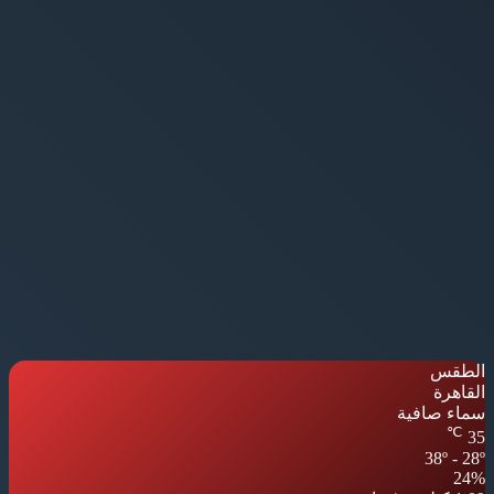
الطقس
القاهرة
سماء صافية
℃
35
38º - 28º
24%