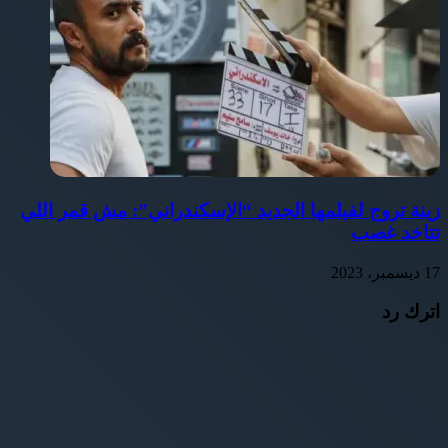
زينة تروج لفيلمها الجديد “الإسكندراني”: مش قمر اللي
تتاخد غصب
17 ديسمبر، 2023
اترك رد