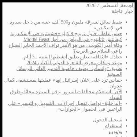
الجمعة, أغسطس 7 2026
أخبار عاجلة
ضبط سائق لسرقة مليون و500 ألف جنيه من داخل سيارة
في الإسكندرية
حبس عاطل حاول ترويج 8 كيلو «حشيش» في الإسكندرية
كيفانتش تاتليتوج في الرياض من أجل Middle Beast
وفاة أمير الكويت.. من هو الأمير نواف الأحمد الجابر الصباح
راعي السلام بين العرب؟
حدادًا.. «الثقافة» تعلن تعليق أنشطتها الفنية لـ3 أيام
موعد ومكان معرض القاهرة الدولي للكتاب 2024
تطبيق “واتسآب” يضيف خاصية التدمير الذاتي للرسائل
الصوتية
حماس ترد على إعلان إسرائيل إنهاء عمليتها بمستشفى كمال
عدوان
الآن.. استعلام مخالفات المرور برقم السيارة مجانًا وطرق
السداد
«الداخلية» تواصل تفعيل إجراءات «التسهيل والتيسير» على
الراغبين في الحصول «الجوازات»
تسجيل الدخول
انستقرام
يوتيوب