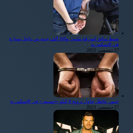
ضبط سائق لسرقة مليون و500 ألف جنيه من داخل سيارة
في الإسكندرية
17 ديسمبر، 2023
حبس عاطل حاول ترويج 8 كيلو «حشيش» في الإسكندرية
17 ديسمبر، 2023