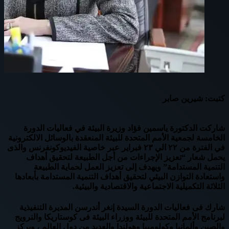
كتبت: شيرين صابر
شاركت الدكتورة ياسمين فؤاد وزيرة البيئة في فعاليات الدورة
الخامسة لجمعية الأمم المتحدة للبيئة المنعقدة بالوسائل الالكترونية
في الفترة من ٢٢ الي ٢٣ فبراير عبر خاصية الفيديوكونفرنس والذى
يحمل شعار “تعزيز الإجراءات من أجل الطبيعة لتحقيق أهداف
التنمية المستدامة” ويهدف إلى تعزيز العمل لحماية الطبيعة
واستعادة التوازن البيئي لتحقيق أهداف التنمية المستدامة بأبعادها
الثلاثة التكميلية الاجتماعية والاقتصادية والبيئية.
شارك فى فعاليات الدورة السيدة إنغر أندرسن المديرة التنفيذية
لبرنامج الأمم المتحدة للبيئة ووزراء البيئة فى كوستاريكا والنرويج
والصين وألمانيا وكولومبيا وهولندا والعديد من دول العالم ، ويركز