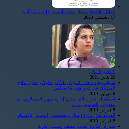
حدادًا.. «الثقافة» تعلن تعليق أنشطتها الفنية لـ3 أيام
17 ديسمبر، 2023
كالعمر لا أتكرر
29 يناير، 2021
شوقى يجيب على السؤالين الأكثر تداولاً و يحاول علاج
المشكلة في عجز وزيادة المعلمين
8 فبراير، 2019
استكمال الحرب التى تشنها إدارة تموين السنبلاوين ضد
معدومى الضمييير…….
8 فبراير، 2019
الصحة تحذر من 13 دواءً ومستحضرًا للتجميل بالأسواق
8 فبراير، 2019
سيارة "طائرة"تقتحم مطعم وتسبب كارثة