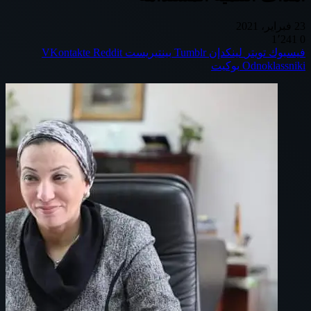
23 فبراير، 2021
1٬241
0
فيسبوك
تويتر
لينكدإن
بينتيريست
Odnoklassniki
بوكيت