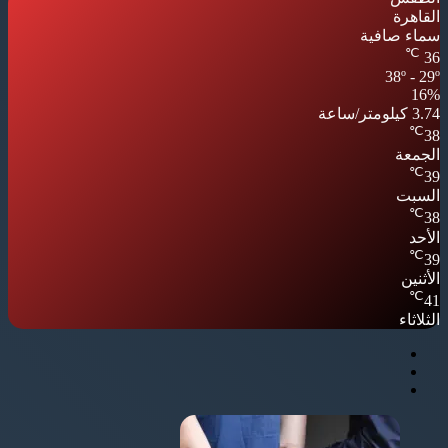
القاهرة
سماء صافية
℃
36
38º - 29º
16%
3.74 كيلومتر/ساعة
℃
38
الجمعة
℃
39
السبت
℃
38
الأحد
℃
39
الأثنين
℃
41
الثلاثاء