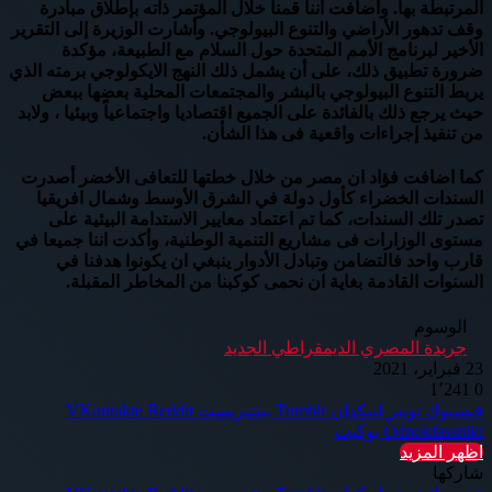
المرتبطة بها. وأضافت أننا قمنا خلال المؤتمر ذاته بإطلاق مبادرة
وقف تدهور الأراضي والتنوع البيولوجي. وأشارت الوزيرة إلى التقرير
الأخير لبرنامج الأمم المتحدة حول السلام مع الطبيعة، مؤكدة
ضرورة تطبيق ذلك، على أن يشمل ذلك النهج الايكولوجي برمته الذي
يربط التنوع البيولوجي بالبشر والمجتمعات المحلية بعضها ببعض
حيث يرجع ذلك بالفائدة على الجميع اقتصاديا واجتماعياً وبيئيا ، ولابد
من تنفيذ إجراءات واقعية فى هذا الشأن.
كما اضافت فؤاد ان مصر من خلال خطتها للتعافى الأخضر أصدرت
السندات الخضراء كأول دولة في الشرق الأوسط وشمال افريقيا
تصدر تلك السندات، كما تم اعتماد معايير الاستدامة البيئية على
مستوى الوزارات فى مشاريع التنمية الوطنية، وأكدت اننا جميعا في
قارب واحد فالتضامن وتبادل الأدوار ينبغي ان يكونوا هدفنا في
السنوات القادمة بغاية ان نحمى كوكبنا من المخاطر المقبلة.
الوسوم
جريدة المصري الديمقراطي الجديد
23 فبراير، 2021
1٬241
0
فيسبوك
تويتر
لينكدإن
بينتيريست
Odnoklassniki
بوكيت
اظهر المزيد
شاركها