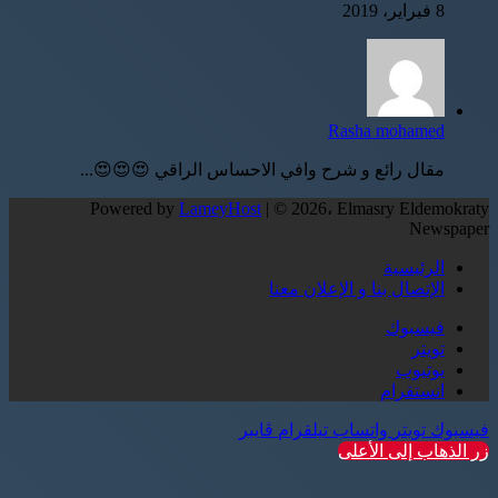
8 فبراير، 2019
Rasha mohamed
مقال رائع و شرح وافي الاحساس الراقي 😍😍😍...
Powered by
LameyHost
| © 2026، Elmasry Eldemokraty
Newspaper
الرئيسية
الإتصال بنا و الإعلان معنا
فيسبوك
تويتر
يوتيوب
انستقرام
فيسبوك
تويتر
واتساب
تيلقرام
ڤايبر
زر الذهاب إلى الأعلى