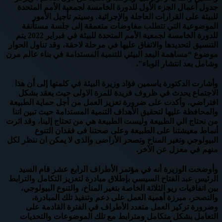
جدول أعمال الجزء الأول للدورة الخامسة لجمعية الأمم المتحدة
للبيئة على القرارات العاجلة والإجرائية. وسيتم تأجيل الأمور
الموضوعية التي تتطلب مفاوضات متعمقة إلى جلسة مستأنفة
للدورة الخامسة لجمعية الأمم المتحدة للبيئة في فبراير 2022 يتم
التنسيق لتحديدها والاتفاق عليها في مرحلة لاحقة، وقد تناول الحوار
موضوع “مساهمة البعد البيئي للتنمية المستدامة في بناء عالم مرن
وشامل بعد انتشار الوباء”.
وأشارت الدكتورة ياسمين فؤاد وزيرة البيئة في كلمتها إلى أن هذا
الاجتماع يحدث في ظروف فريدة للمرة الاولى حيث يعقد بشكل
افتراضي، وأكدت على ضرورة تعزيز العمل من أجل حماية الطبيعة
والمحافظة عليها لتحقيق الأهداف التنمية المستدامة حيث تبين اننا
من نحتاج الي الطبيعة وليست الطبيعة هي من تحتاج إلينا، وقد اثرت
أنماط معيشتنا على الطبيعة وعلى صحتنا فى فقدان التنوع
البيولوجي وتغير المناخ وتصحر الأراضى والذى لا يمكن ان ننظر لكل
منهم في معزل عن الآخر.
وأوضحت الوزيرة أنه في مؤتمر الأطراف الرابع عشر قام السيد
الرئيس عبد الفتاح السيسي بإطلاق مبادرة لتعزيز التكامل والترابط
بين اتفاقيات ريو الثلاثة الخاصة بتغير المناخ، والتنوع البيولوجي،
والتصحر، مبرزة أهمية العمل على دعم وتنفيذ تلك المبادرة،
وضرورة تركيز العمل متعدد الأطراف في الفترة القادمة على
التعامل بشكل متكامل ومترابط مع تلك الموضوعات والتحديات