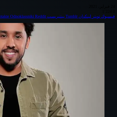
24 فبراير، 2021
1٬224
0
فيسبوك
تويتر
لينكدإن
بينتيريست
Odnoklassniki