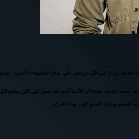
 مشاهدة وذلك في اقل من شهر علي موقع الفيديوهات الشهير “يوتيوب”
عر محمد عاطف مؤكدا أن الأغنية أصبح لها صدي كبير علي مواقع التو
 المنعم ويحمل الفيديو كليب بهجة الفرح.