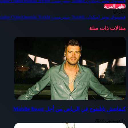
فيسبوك
تويتر
لينكدإن
بينتيريست
Odnoklassniki
اظهر المزيد
شاركها
فيسبوك
تويتر
لينكدإن
بينتيريست
Odnoklassniki
مقالات ذات صلة
كيفانتش تاتليتوج في الرياض من أجل Middle Beast
17 ديسمبر، 2023