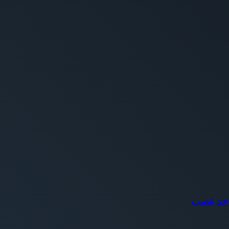
تاخد غصب