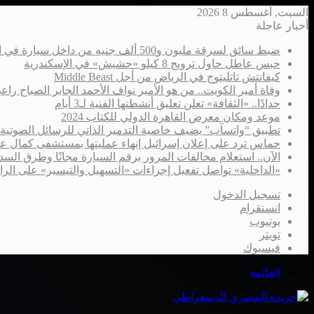
السبت, أغسطس 8 2026
أخبار عاجلة
ضبط سائق لسرقة مليون و500 ألف جنيه من داخل سيارة في الإسكندرية
حبس عاطل حاول ترويج 8 كيلو «حشيش» في الإسكندرية
كيفانتش تاتليتوج في الرياض من أجل Middle Beast
وفاة أمير الكويت.. من هو الأمير نواف الأحمد الجابر الصباح را
حدادًا.. «الثقافة» تعلن تعليق أنشطتها الفنية لـ3 أيام
موعد ومكان معرض القاهرة الدولي للكتاب 2024
تطبيق “واتسآب” يضيف خاصية التدمير الذاتي للرسائل الصوتية
حماس ترد على إعلان إسرائيل إنهاء عمليتها بمستشفى كمال ع
الآن.. استعلام مخالفات المرور برقم السيارة مجانًا وطرق السدا
«الداخلية» تواصل تفعيل إجراءات «التسهيل والتيسير» على الر
تسجيل الدخول
انستقرام
يوتيوب
تويتر
فيسبوك
القائمة