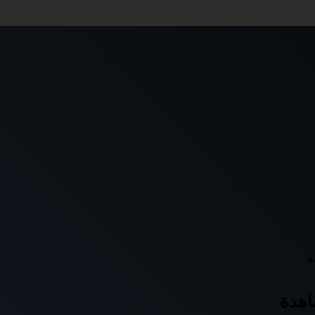
ة
اهدة