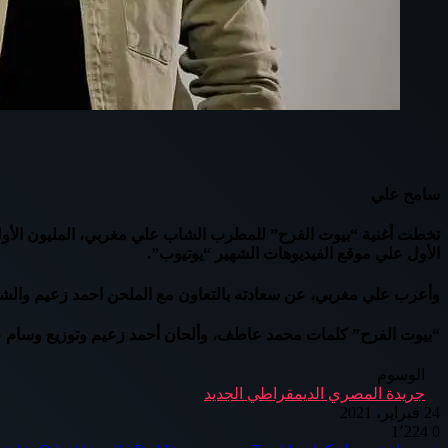
سامح علي
تخطت أغنية “بيوت الفرح” للمطرب الشاب علي مغربي، المليون الأول
الأول علي موقع الفيديوهات الشهير “يوتيوب”.
وأعرب علي مغربي، عن سعادته بالتعاون مع الملحن احمد زعيم والشا
“بيوت الفرح” كلمات محمد عاطف، وألحان أحمد زعيم وتوزيع وسام عبد
الوسوم
جريدة المصري الديمقراطي الجديد
24 فبراير، 2021
1٬224
0