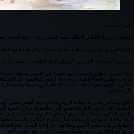
كتب / أيمن بحر
رد رئيس الوزراء اللبناني المكلف سعد الحريري على دعوة الرئيس م
وقال الحريري في بيان إنه تقدم بالفعل بتشكيلة مقترحة للحكومة الج
ومن جهة أخرى دعا الحريري عون إلى إجراء انتخابات رئاسية مبكرة،
وجاء في بيان الحريري: بعد أسابيع عديدة على تقديمي تشكيلة متكاملة
بيروت، منتظرا اتصالا هاتفيا من فخامة الرئيس ليناقشني في التشكيلة
الحكومة بأشهر طويلة تفاجأت كما تفاجأ اللبنانيون جميعا بفخامة الرئ
قال فخامته.
وتابع: وبما إنني قد زرت فخامة ال
اللبنانيون فإني أجيبه بالطريقة نفسها أنني سأتشرف بزيارته للمرة ا
تشكيل الحكومة.وأضاف الحريري: أما في حال وجد فخامة الرئيس نفسه
البلاد والعباد فسيكون على فخامته أن يصارح اللبنانيين بالسبب الحق
المواطنين وأن يختصر آلامهم ومعاناتهم عبر إتاحة المجال أمام انتخاب
تماما كما اختاروني رئيسا مكلفا لتشكيل الحكومة قبل خمسة أشهر