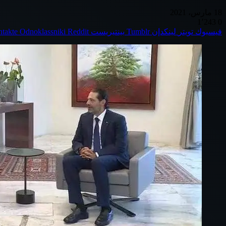
18 مارس، 2021
1٬243
0
فيسبوك
تويتر
لينكدإن
بينتيريست
Odnoklassniki