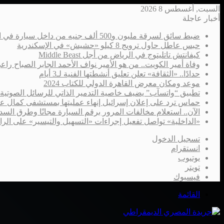
السبت, أغسطس 8 2026
أخبار عاجلة
ضبط سائق لسرقة مليون و500 ألف جنيه من داخل سيارة في الإسكندرية
حبس عاطل حاول ترويج 8 كيلو «حشيش» في الإسكندرية
كيفانتش تاتليتوج في الرياض من أجل Middle Beast
وفاة أمير الكويت.. من هو الأمير نواف الأحمد الجابر الصباح را
حدادًا.. «الثقافة» تعلن تعليق أنشطتها الفنية لـ3 أيام
موعد ومكان معرض القاهرة الدولي للكتاب 2024
تطبيق “واتسآب” يضيف خاصية التدمير الذاتي للرسائل الصوتية
حماس ترد على إعلان إسرائيل إنهاء عمليتها بمستشفى كمال ع
الآن.. استعلام مخالفات المرور برقم السيارة مجانًا وطرق السدا
«الداخلية» تواصل تفعيل إجراءات «التسهيل والتيسير» على الر
تسجيل الدخول
انستقرام
يوتيوب
تويتر
فيسبوك
القائمة