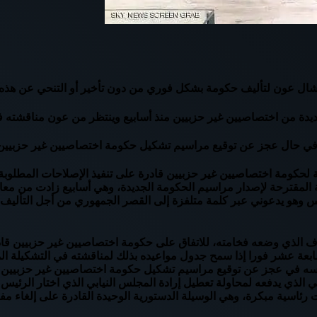
يشال عون لتأليف حكومة بشكل فوري من دون تأخير أو التنحي عن هذه 
ديدة من اختصاصيين غير حزبيين منذ أسابيع وينتظر من عون مناقشته في
 في حال عجز عن توقيع مراسيم تشكيل حكومة اختصاصيين غير حزبيين ق
 لحكومة اختصاصيين غير حزبيين قادرة على تنفيذ الإصلاحات المطلوبة ل
 المقترحة لإصدار مراسيم الحكومة الجديدة، وهي أسابيع زادت من معانا
يس وهو يدعوني عبر كلمة متلفزة إلى القصر الجمهوري من أجل التأليف الف
رئيس 16 مرة منذ تكليفي بنفس الهدف الذي وضعه فخامته، للاتفاق على حكومة اختصاصيين غ
لسابعة عشر فورا إذا سمح جدول مواعيده بذلك لمناقشته في التشكيلة ال
 في عجز عن توقيع مراسيم تشكيل حكومة اختصاصيين غير حزبيين قادرة
يقي الذي يدفعه لمحاولة تعطيل إرادة المجلس النيابي الذي اختار الرئ
ات رئاسية مبكرة، وهي الوسيلة الدستورية الوحيدة القادرة على إلغاء 