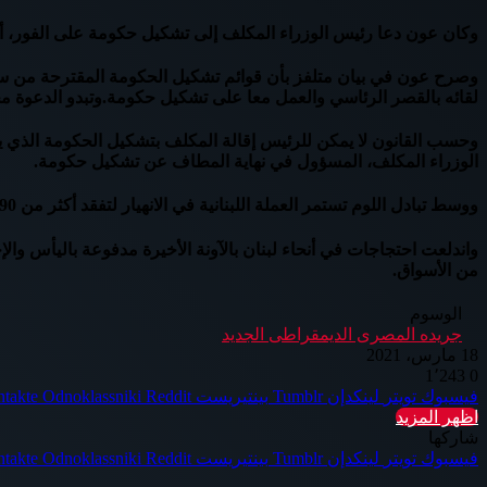
وكان عون دعا رئيس الوزراء المكلف إلى تشكيل حكومة على الفور، أو
وصرح عون في بيان متلفز بأن قوائم تشكيل الحكومة المقترحة من سع
لقائه بالقصر الرئاسي والعمل معا على تشكيل حكومة.وتبدو الدعوة محاو
وحسب القانون لا يمكن للرئيس إقالة المكلف بتشكيل الحكومة الذي 
الوزراء المكلف، المسؤول في نهاية المطاف عن تشكيل حكومة.
ووسط تبادل اللوم تستمر العملة اللبنانية في الانهيار لتفقد أكثر من 90 بالمائة من قيمتها منذ أكتوبر 2019 وتعد الأزمة الاقتصادية أكبر تحد لاستقرار البلد منذ انتهاء الحرب الأهلية في 1990.
واندلعت احتجاجات في أنحاء لبنان بالآونة الأخيرة مدفوعة باليأس وا
من الأسواق.
الوسوم
جريده المصرى الديمقراطى الجديد
18 مارس، 2021
1٬243
0
فيسبوك
تويتر
لينكدإن
بينتيريست
Odnoklassniki
اظهر المزيد
شاركها
فيسبوك
تويتر
لينكدإن
بينتيريست
Odnoklassniki