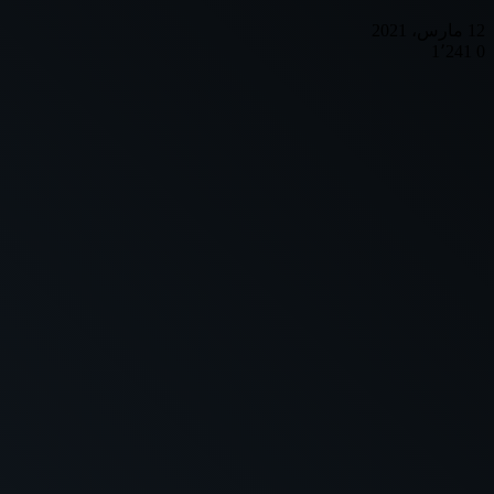
12 مارس، 2021
1٬241
0