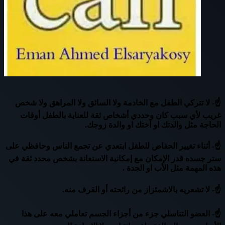
☝- لا تتركي الطفل مع الخادمة ولا السائق ولا المراهق ولا شخص
غريب لأي سبب كان وحددي أشخاص ثقة للعناية بالطفل أوقات
الحاجة مثل والدتك او أختك او والدة زوجك.
☝- أثناء تغيير الحفاض للطفل ابتعدي عن تجمع الناس وحافظي على
ستر جسده قدر الإمكان مع إمكانية الاستعانة بشخص محدد ثقة في
هذه المهمة مثل الأب او الجدة .
☝- لا تشعريه بالاشمئزاز من رائحته أو القرف منه.
☝- العضو التناسلي جزء من أجزاء الجسم تعاملي معه على هذا