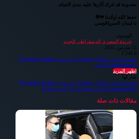
معدودة قد تترك آثارها عليه مدى الحياة.
حفظ الله اولادنا ❤💜
د/ ايمان السرياقوسى
الوسوم
جريدة المصري الديمقراطى الجديد
12 مارس، 2021
1٬241
0
فيسبوك
تويتر
لينكدإن
بينتيريست
Odnoklassniki
بوكيت
اظهر المزيد
شاركها
فيسبوك
تويتر
لينكدإن
بينتيريست
Odnoklassniki
بوكيت
مشاركة عبر البريد
طباعة
مقالات ذات صلة