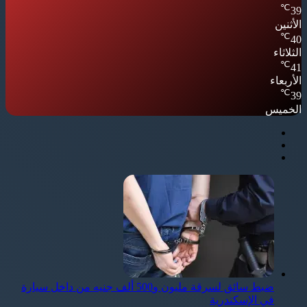
℃
39
الأثنين
℃
40
الثلاثاء
℃
41
الأربعاء
℃
39
الخميس
ضبط سائق لسرقة مليون و500 ألف جنيه من داخل سيارة
في الإسكندرية