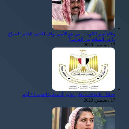
وفاة أمير الكويت.. من هو الأمير نواف الأحمد الجابر الصباح
راعي السلام بين العرب؟
17 ديسمبر، 2023
حدادًا.. «الثقافة» تعلن تعليق أنشطتها الفنية لـ3 أيام
17 ديسمبر، 2023