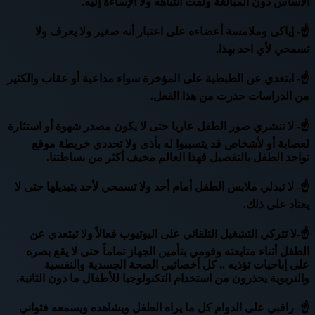
الأساس دون المبالغة ولفت انتباهه ولا الإساءة إليه.
☝- إياكى وملامسة أعضاءه على اعتبار أنه صغير ولا يعرف ولا
تسمحي لأي احد بهذا.
☝- ابتعدي عن الطبطبة على المؤخرة سواء مداعبة أو عقاب والكثير
من الدراسات حذرت من هذا الفعل.
☝- لا تنشري صور الطفل عاريا حتى لا يكون مصدر شهوة أو استثارة
لعصابة أو لأشخاص قد يتسببوا له بأذى ولا تحددي خريطة موقع
تواجد الطفل بالتفصيل فهذا العالم مخيف أكثر من بساطتنا.
☝- لا تبدلي ملابس الطفل أمام أحد ولا تسمحي لأحد بتبديلها حتى لا
يعتاد على ذلك.
☝-لا تتركي التشغيل التلقائي على اليوتيوب فعالاً ولا تبتعدي عن
الطفل أثناء متابعته وقومي بتأمين الجهاز تماماً حتى لا يقع بصره
على إباحيات تؤذيه .. كل أخصائيي الصحة الجسدية والنفسية
والتربوية يحذرون من استخدام التكنولوجيا للأطفال ما دون الثانية.
☝- راقبي على الدوام كل ما يراه الطفل ويشاهده ويسمعه فثواني