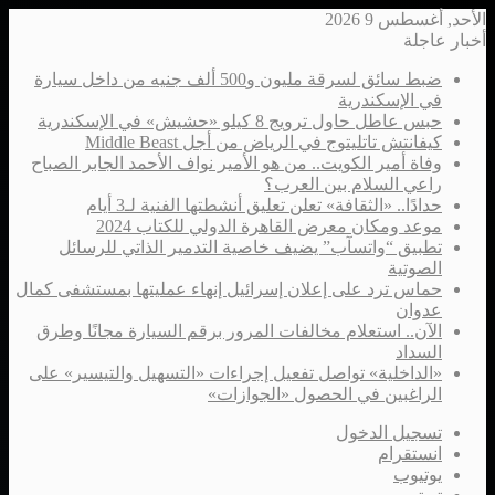
الأحد, أغسطس 9 2026
أخبار عاجلة
ضبط سائق لسرقة مليون و500 ألف جنيه من داخل سيارة
في الإسكندرية
حبس عاطل حاول ترويج 8 كيلو «حشيش» في الإسكندرية
كيفانتش تاتليتوج في الرياض من أجل Middle Beast
وفاة أمير الكويت.. من هو الأمير نواف الأحمد الجابر الصباح
راعي السلام بين العرب؟
حدادًا.. «الثقافة» تعلن تعليق أنشطتها الفنية لـ3 أيام
موعد ومكان معرض القاهرة الدولي للكتاب 2024
تطبيق “واتسآب” يضيف خاصية التدمير الذاتي للرسائل
الصوتية
حماس ترد على إعلان إسرائيل إنهاء عمليتها بمستشفى كمال
عدوان
الآن.. استعلام مخالفات المرور برقم السيارة مجانًا وطرق
السداد
«الداخلية» تواصل تفعيل إجراءات «التسهيل والتيسير» على
الراغبين في الحصول «الجوازات»
تسجيل الدخول
انستقرام
يوتيوب