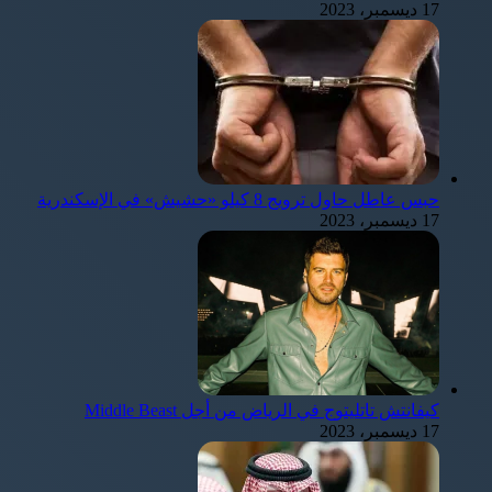
17 ديسمبر، 2023
حبس عاطل حاول ترويج 8 كيلو «حشيش» في الإسكندرية
17 ديسمبر، 2023
كيفانتش تاتليتوج في الرياض من أجل Middle Beast
17 ديسمبر، 2023