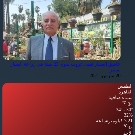
عاشق الصبار قضى ثروت بدوي 23 سنة في زراعة الصبار
بمصر
20 مارس، 2021
الطقس
القاهرة
سماء صافية
℃
34
34º - 30º
32%
3.21 كيلومتر/ساعة
℃
33
الأحد