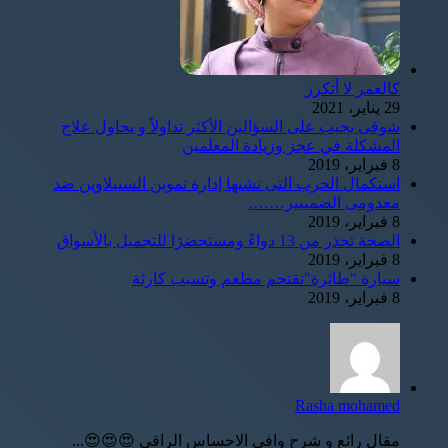
كالعمر لا أتكرر
29 يناير، 2021
شوقى يجيب على السؤالين الأكثر تداولاً و يحاول علاج
المشكلة في عجز وزيادة المعلمين
8 فبراير، 2019
استكمال الحرب التى تشنها إدارة تموين السنبلاوين ضد
معدومى الضمييير…….
8 فبراير، 2019
الصحة تحذر من 13 دواءً ومستحضرًا للتجميل بالأسواق
8 فبراير، 2019
سيارة "طائرة"تقتحم مطعم وتسبب كارثة
8 فبراير، 2019
Rasha mohamed
مقال رائع و شرح وافي الاحساس الراقي 😍😍😍...