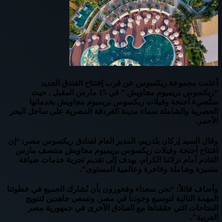
أعلنت مجموعة ريكسوس عن قرب إفتتاح الفندق الجديد
“ريكسوس بريميوم مجاويش ” في 15 مارس المقبل , حيث
ستُضيء أجنحة وفيلات ريكسوس بريميوم مجاويش بخدماتها
الحصرية والشاملة سماء مدينة الغردقة المصرية على ساحل البحر
الأحمر.
وقال السيد إركان يلدريم، المدير العام لفنادق ريكسوس مصر: “إن
افتتاح أجنحة وفيلات ريكسوس بريميوم مجاويش منتصف مارس
القادم أمام نزلائنا الكرام، يهدف إلى تقديم تجربة خدمات ضيافة
متميزة وشاملة وفاخرة وعالمية المستوى”.
وأضاف قائلاً: “نحن سعداء وفخورون بأن نُشارك الجميع في خطوتنا
المهمة التالية لتوسيع وجودنا في مصر. ونسعى جاهدين لتتويج
النجاحات التي حققناها مع الفنادق الأخرى في جمهورية مصر
العربية”.