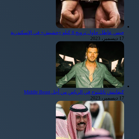
حبس عاطل حاول ترويج 8 كيلو «حشيش» في الإسكندرية
17 ديسمبر، 2023
كيفانتش تاتليتوج في الرياض من أجل Middle Beast
17 ديسمبر، 2023