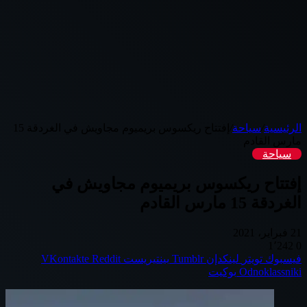
الرئيسية
/
سياحة
/
إفتتاح ريكسوس بريميوم مجاويش في الغردقة 15
مارس القادم
سياحة
إفتتاح ريكسوس بريميوم مجاويش في
الغردقة 15 مارس القادم
21 فبراير، 2021
1٬242
0
فيسبوك
تويتر
لينكدإن
بينتيريست
Odnoklassniki
بوكيت