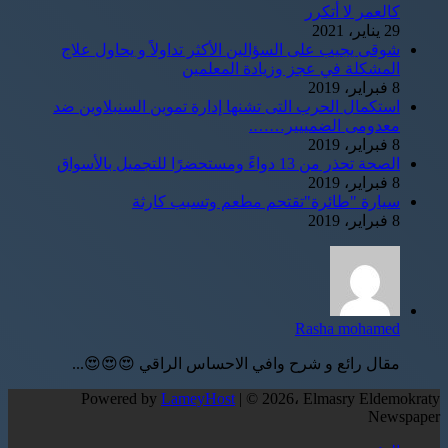
كالعمر لا أتكرر
29 يناير، 2021
شوقى يجيب على السؤالين الأكثر تداولاً و يحاول علاج
المشكلة في عجز وزيادة المعلمين
8 فبراير، 2019
استكمال الحرب التى تشنها إدارة تموين السنبلاوين ضد
معدومى الضمييير…….
8 فبراير، 2019
الصحة تحذر من 13 دواءً ومستحضرًا للتجميل بالأسواق
8 فبراير، 2019
سيارة "طائرة"تقتحم مطعم وتسبب كارثة
8 فبراير، 2019
Rasha mohamed
مقال رائع و شرح وافي الاحساس الراقي 😍😍😍...
Powered by
LameyHost
| © 2026، Elmasry Eldemokraty
Newspaper