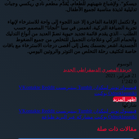
ديسكو”. ولإشباع شهيتهم للطعام، يُقدّم مطعم نادي ريكسي وجبات
تدليلية لذيذة مناسبة لجميع الأطفال.
ولا تكتمل الإقامة الفاخرة إلا عند اللجوء إلى واحة للاسترخاء لإنهاء
تجربة الضيافة التركية. انغمس في سبا “أنجانا” المصمم حسب
الطلب – الذي يقدم قائمة تجديد حيوية تضمّ العديد من أنواع التدليك
والحمام التركي وعلاجات التجميل للتخلص من جميع الضغوط
الجسدية. اشعر بجسمك يصل إلى أقصى درجات الاسترخاء مع باقات
خاصة لتكثيف رحلة التخلص من التوتر والروتين اليومي.
الوسوم
جريدة المصري الديمقراطي الجديد
21 فبراير، 2021
1٬242
0
فيسبوك
تويتر
لينكدإن
بينتيريست
Odnoklassniki
بوكيت
اظهر المزيد
شاركها
فيسبوك
تويتر
لينكدإن
بينتيريست
Odnoklassniki
بوكيت
مشاركة عبر البريد
طباعة
مقالات ذات صلة