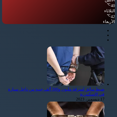
℃
40
الثلاثاء
℃
42
الأربعاء
ضبط سائق لسرقة مليون و500 ألف جنيه من داخل سيارة
في الإسكندرية
17 ديسمبر، 2023