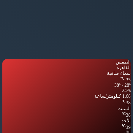
الطقس
القاهرة
سماء صافية
℃
35
38º - 28º
24%
1.68 كيلومتر/ساعة
℃
38
السبت
℃
38
الأحد
℃
39
الأثنين