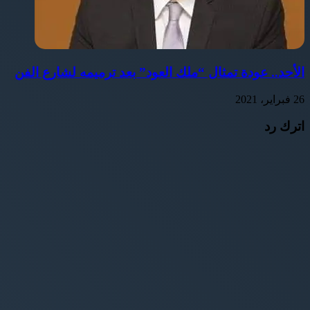
الأحد.. عودة تمثال “ملك العود” بعد ترميمه لشارع الفن
26 فبراير، 2021
اترك رد