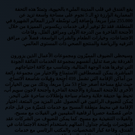
يقع الفندق في قلب المدينة المليء بالحيوية، وتمتدّ هذه التحفة
المعمارية البارزة ذو الـ 5 نجوم على مساحة واسعة تزيد عن
255.000 متراً مربعاً. وإضافة إلى توسّطه لأبرز المعالم الشهيرة في
المنطقة، فقد تمّ توفير أرقى خدمات ريكسوس المميزة من خلال
الأجنحة الفاخرة من الدرجة الأولى ومرافق الفلل، وقاعات
الاجتماعات، وخيارات الطعام والشراب الواسعة، فضلاً عن مرافق
الترفيه والرياضة والمنتجع الصحي ذات المستوى العالمي.
وسيحظى الضيوف المميّزون ومجموعات الأعمال الذين يزورون
الغردقة بفرصة تدليل أنفسهم بمجموعة الخدمات الفائقة الجودة
التي توفرها هذه الوجهة المثالية، وتتناسب مع كافة احتياجاتهم
المباشرة. يمكن للمصطافين الاستمتاع والاختيار من مجموعة رائعة
من أماكن الإقامة التي تشمل 410 أجنحة وفيلات شاسعة الاتساع،
حيث تبلغ مساحة أصغر جناح 53 متراً مربعاً، وذلك من بين الخيارات
الأخرى للأجنحة الممتازة والأجنحة الفاخرة وأجنحة لاجون سويم أب،
تحيط بها حديقة خلابة وحمام سباحة وإطلالات ساحرة على البحر.
يُمكن للضيوف الراغبين في الحصول على المزيد من المتعة، اختيار
الإقامة في محيط منطقة المسبح مع خدمات مُتميّزة من قبل خادم
خاص مُصمّمة حصرياً لرفاهية المقيمين في الفيلات مع مسبح،
والفيلات التنفيذية مع مسبح. كما يمكن للضيوف من الشركات عقد
المؤتمرات وإتمام جداول أعمالهم باستخدام أجنحة الاجتماعات في
الفندق، وقاعة كبار الشخصيات، والمكتب الرئاسي مع خدمات