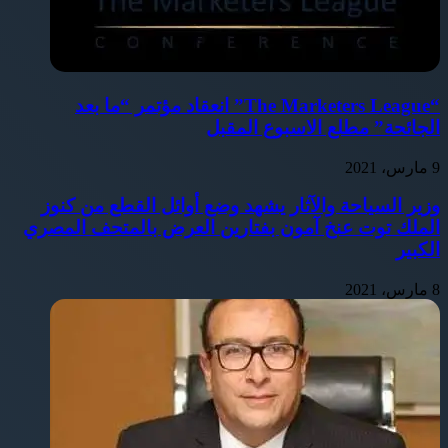
“The Marketers League” انعقاد مؤتمر “ما بعد
الجائحة” مطلع الاسبوع المقبل
9 مارس، 2021
وزير السياحة والآثار يشهد وضع أوائل القطع من كنوز
الملك توت عنخ آمون بفتارين العرض بالمتحف المصري
الكبير
8 مارس، 2021