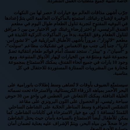
خاصة لتلبية جميع متطلبات العمل المُنفردة.
جرّب أشهى مذاقات العالم مع خيارات لا حصر لها من النكهات
الوفيرة لإشباع رغباتك. استمتع بالمأكولات العالمية التي يتمّ إعدادها
في البوفيه المفتوح لتجربة تناول الطعام طوال اليوم في مطعم
الفندق الرئيسي، أو اختر إرضاء رغبتك عبر الاختيار من بين 5 مرافق
لتناول الطعام وفق القائمة. بدءاً من المأكولات التركية اللذيذة في
مطعم “لاليزار”، مروراً بأشهى الأطباق البرازيلية في “لا تشوراس-
كاريا”، جنباً إلى جنب مع الانغماس في تشكيلات مطاعم “سولت”،
و “آسيان”، و “بيبلز”، ستجد نفسك أمام قوائم طعام انتقائية تضمّ
مجموعة غنية ومتنوّعة من الخيارات لإبهار الأذواق المتنوعة. ومع
وجود 10 بارات في جميع أنحاء الفندق، يمكنك الاستمتاع بمجموعة
مُختارة من المشروبات الممتازة المستوردة للاحتفال في كل
مناسبة.
سيستمتّع الضيوف بأوقات لا تُضاهى وسط إطلالات بانورامية على
البحر الأحمر بمياهه الزرقاء الكريستالية، والاسترخاء تحت نسماته
العليلة الدافئة. يمكنك الانتعاش عبر الغطس في واحدٍ من 30 حوض
سباحة رئيسي، أو الحصول على اللون البرونزي على مقاعد
التشمّس المتوافرة وسط المناظر الخلابة على الشاطئ الساحلي
المُمتدّ لمسافة 1 كم، مع خيار الاسترخاء في كابانات الشاطئ. كما
يمكن للأطفال أيضاً الاستمتاع بالسباحة بأمان حيث يحتل الشاطئ
جزءاً ضحلاً من مياه البحر، ويتمّ الإشراف عليه بعناية لضمان أمان
وتسلية الأحبة الصغار.