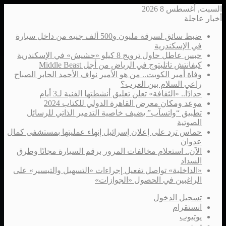
السبت, أغسطس 8 2026
أخبار عاجلة
ضبط سائق لسرقة مليون و500 ألف جنيه من داخل سيارة
في الإسكندرية
حبس عاطل حاول ترويج 8 كيلو «حشيش» في الإسكندرية
كيفانتش تاتليتوج في الرياض من أجل Middle Beast
وفاة أمير الكويت.. من هو الأمير نواف الأحمد الجابر الصباح
راعي السلام بين العرب؟
حدادًا.. «الثقافة» تعلن تعليق أنشطتها الفنية لـ3 أيام
موعد ومكان معرض القاهرة الدولي للكتاب 2024
تطبيق “واتسآب” يضيف خاصية التدمير الذاتي للرسائل
الصوتية
حماس ترد على إعلان إسرائيل إنهاء عمليتها بمستشفى كمال
عدوان
الآن.. استعلام مخالفات المرور برقم السيارة مجانًا وطرق
السداد
«الداخلية» تواصل تفعيل إجراءات «التسهيل والتيسير» على
الراغبين في الحصول «الجوازات»
تسجيل الدخول
انستقرام
يوتيوب