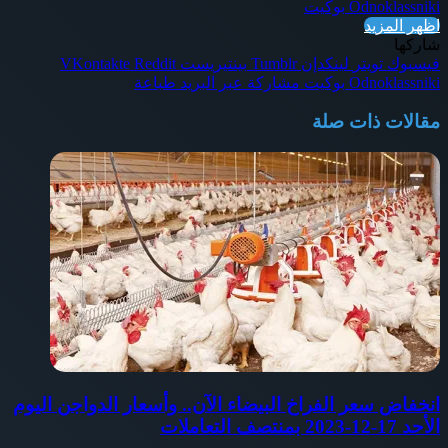
Odnoklassniki
بوكيت
اظهر المزيد
شاركها
فيسبوك
تويتر
لينكدإن
بينتيريست
Odnoklassniki
بوكيت
مشاركة عبر البريد
طباعة
مقالات ذات صلة
انخفاض سعر الفراخ البيضاء الآن.. وأسعار الدواجن اليوم
الأحد 17-12-2023 بمنتصف التعاملات