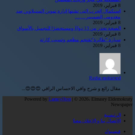
8 فبراير، 2019
استكمال الحرب التى تشنها إدارة تموين السنبلاوين ضد
معدومى الضمييير…….
8 فبراير، 2019
الصحة تحذر من 13 دواءً ومستحضرًا للتجميل بالأسواق
8 فبراير، 2019
سيارة "طائرة"تقتحم مطعم وتسبب كارثة
8 فبراير، 2019
Rasha mohamed
مقال رائع و شرح وافي الاحساس الراقي 😍😍😍...
Powered by
LameyHost
| © 2026، Elmasry Eldemokraty
Newspaper
الرئيسية
الإتصال بنا و الإعلان معنا
فيسبوك