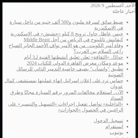
الأحد, أغسطس 9 2026
أخبار عاجلة
ضبط سائق لسرقة مليون و500 ألف جنيه من داخل سيارة
في الإسكندرية
حبس عاطل حاول ترويج 8 كيلو «حشيش» في الإسكندرية
كيفانتش تاتليتوج في الرياض من أجل Middle Beast
وفاة أمير الكويت.. من هو الأمير نواف الأحمد الجابر الصباح
راعي السلام بين العرب؟
حدادًا.. «الثقافة» تعلن تعليق أنشطتها الفنية لـ3 أيام
موعد ومكان معرض القاهرة الدولي للكتاب 2024
تطبيق “واتسآب” يضيف خاصية التدمير الذاتي للرسائل
الصوتية
حماس ترد على إعلان إسرائيل إنهاء عمليتها بمستشفى كمال
عدوان
الآن.. استعلام مخالفات المرور برقم السيارة مجانًا وطرق
السداد
«الداخلية» تواصل تفعيل إجراءات «التسهيل والتيسير» على
الراغبين في الحصول «الجوازات»
تسجيل الدخول
انستقرام
يوتيوب