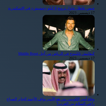
حبس عاطل حاول ترويج 8 كيلو «حشيش» في الإسكندرية
17 ديسمبر، 2023
كيفانتش تاتليتوج في الرياض من أجل Middle Beast
17 ديسمبر، 2023
وفاة أمير الكويت.. من هو الأمير نواف الأحمد الجابر الصباح
راعي السلام بين العرب؟