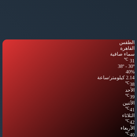
الطقس
القاهرة
سماء صافية
℃
31
38º - 30º
40%
2.14 كيلومتر/ساعة
℃
38
الأحد
℃
39
الأثنين
℃
41
الثلاثاء
℃
42
الأربعاء
℃
40